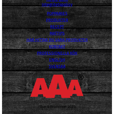
Integritetspolicy
POPPAMIES
PRODUKTER
RECEPT
MATTIPS
HAR HITTAR DU VARA PRODUKTER
KONTAKT
PROFESSIONELLA KÖK
ENGLISH
SVENSKA