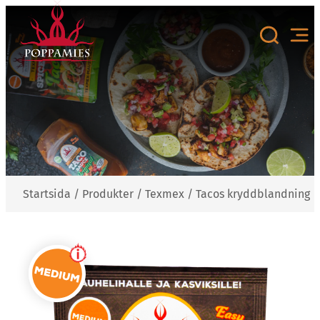
Hoppa
till
innehåll
Startsida
/
Produkter
/
Texmex
/
Tacos kryddblandning