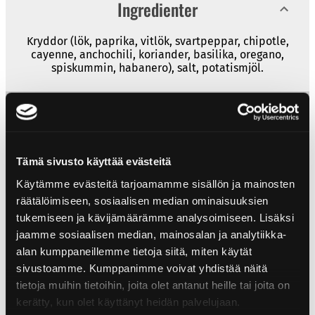
Ingredienter
Kryddor (lök, paprika, vitlök, svartpeppar, chipotle,
cayenne, anchochili, koriander, basilika, oregano,
spiskummin, habanero), salt, potatismjöl.
Näringsinnehåll
Näringsinnehåll
per 100g
Produktinformation
Tämä sivusto käyttää evästeitä
Energi
1191kJ/285kcal
Käytämme evästeitä tarjoamamme sisällön ja mainosten
Storhet:23 g
räätälöimiseen, sosiaalisen median ominaisuuksien
Fett
4,7g
Eldig:Medium
tukemiseen ja kävijämäärämme analysoimiseen. Lisäksi
EAN: 6430034019237
Varav mättade fett
1g
jaamme sosiaalisen median, mainosalan ja analytiikka-
Relaterade recept
alan kumppaneillemme tietoja siitä, miten käytät
Kolhydrat
43,7g
sivustoamme. Kumppanimme voivat yhdistää näitä
tietoja muihin tietoihin, joita olet antanut heille tai joita on
Socker
8,2g
Dessa recept är gjorda med den här produkten.
kerätty, kun olet käyttänyt heidän palvelujaan.
Protein
9,8g