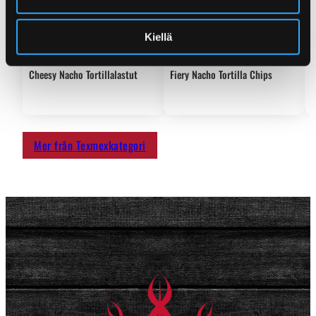
Kiellä
T
k
Cheesy Nacho Tortillalastut
Fiery Nacho Tortilla Chips
Mer från Texmexkategori