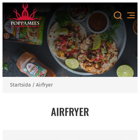
Hoppa
till
innehåll
Startsida
/
Airfryer
AIRFRYER