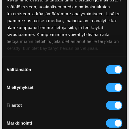
räätälöimiseen, sosiaalisen median ominaisuuksien
tukemiseen ja kävijämäärämme analysoimiseen. Lisäksi
jaamme sosiaalisen median, mainosalan ja analytiikka-
BÄSTA WINGSEN HEMMA!
alan kumppaneillemme tietoja siitä, miten käytät
sivustoamme. Kumppanimme voivat yhdistää näitä
tietoja muihin tietoihin, joita olet antanut heille tai joita on
kerätty, kun olet käyttänyt heidän palvelujaan.
Suostumuksen
Välttämätön
valinta
Mieltymykset
Tilastot
Markkinointi