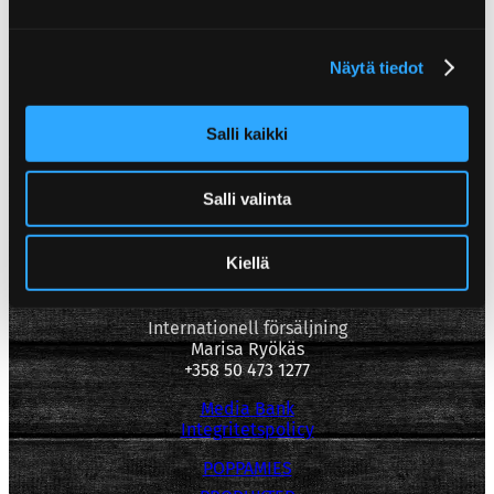
Näytä tiedot
Poppamies Oy
Lentolantie 14-16
Salli kaikki
36220 Kangasala
Finland
Salli valinta
Konsumentkundtjänst
asiakaspalvelu(at)poppamies.fi
+358 40 017 1075
Kiellä
vardagar kl. 9.00–15.00.
Internationell försäljning
Marisa Ryökäs
+358 50 473 1277
Media Bank
Integritetspolicy
POPPAMIES