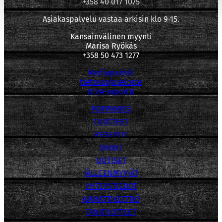
+358 40 017 1075
Asiakaspalvelu vastaa arkisin klo 9-15.
Kansainvälinen myynti
Marisa Ryökäs
+358 50 473 1277
Mediapankki
tietosuojaseloste
OIVA-raportti
POPPAMIES
TUOTTEET
RESEPTIT
VINKIT
UUTISET
JÄLLEENMYYJÄT
YHTEYSTIEDOT
AMMATTIKEITTIÖ
FANITUOTTEET