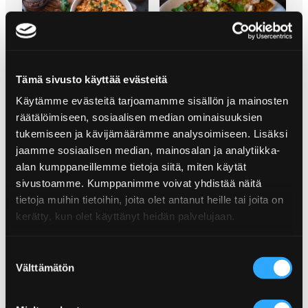
VALKOSIPULIPERUNAT
SRIRACHA MAC & CHEESE
VUOHENJUUSTOKASTIKKEELLA
Tämä sivusto käyttää evästeitä
Käytämme evästeitä tarjoamamme sisällön ja mainosten
räätälöimiseen, sosiaalisen median ominaisuuksien
tukemiseen ja kävijämäärämme analysoimiseen. Lisäksi
jaamme sosiaalisen median, mainosalan ja analytiikka-
alan kumppaneillemme tietoja siitä, miten käytät
sivustoamme. Kumppanimme voivat yhdistää näitä
tietoja muihin tietoihin, joita olet antanut heille tai joita on
POPPAMIEHEN HOT WINGS –
kerätty, kun olet käyttänyt heidän palvelujaan.
MAUSTAMINEN JA
VALMISTUSMENETELMÄT
Suostumuksen
Välttämätön
valinta