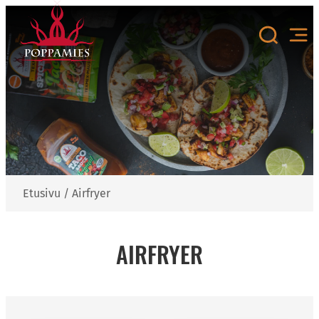
Siirry
sisältöön
Etusivu
/
Airfryer
AIRFRYER