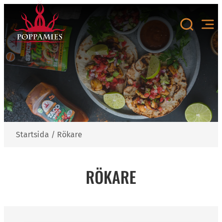
Hoppa
till
innehåll
Startsida
/
Rökare
RÖKARE