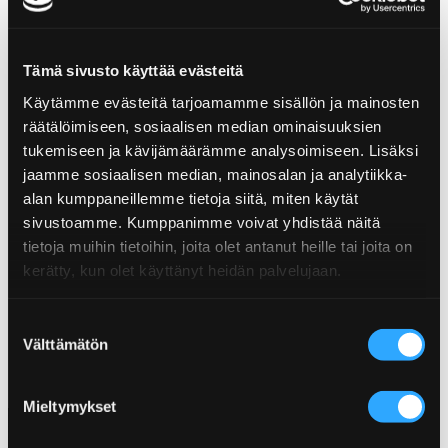
Tämä sivusto käyttää evästeitä
TEXAS BBQ PULLED PORK
GRILLNING AV KYCKLINGVINGAR
Käytämme evästeitä tarjoamamme sisällön ja mainosten
BURGER
räätälöimiseen, sosiaalisen median ominaisuuksien
tukemiseen ja kävijämäärämme analysoimiseen. Lisäksi
jaamme sosiaalisen median, mainosalan ja analytiikka-
alan kumppaneillemme tietoja siitä, miten käytät
sivustoamme. Kumppanimme voivat yhdistää näitä
tietoja muihin tietoihin, joita olet antanut heille tai joita on
kerätty, kun olet käyttänyt heidän palvelujaan.
SRIRACHA MAC & CHEESE
Suostumuksen
Välttämätön
valinta
Mieltymykset