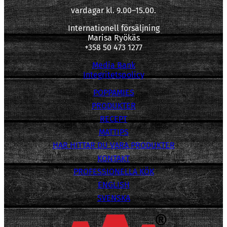
vardagar kl. 9.00–15.00.
Internationell försäljning
Marisa Ryökäs
+358 50 473 1277
Media Bank
Integritetspolicy
POPPAMIES
PRODUKTER
RECEPT
MATTIPS
HAR HITTAR DU VARA PRODUKTER
KONTAKT
PROFESSIONELLA KÖK
ENGLISH
SVENSKA