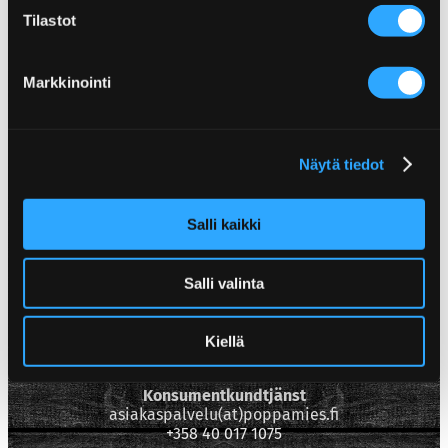
Tilastot
Markkinointi
Näytä tiedot
Salli kaikki
Poppamies Oy
Salli valinta
Lentolantie 14-16
36220 Kangasala
Kiellä
Finland
Konsumentkundtjänst
asiakaspalvelu(at)poppamies.fi
+358 40 017 1075