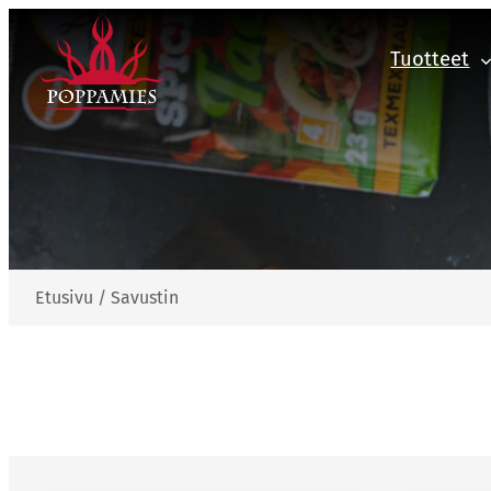
Siirry
sisältöön
Tuotteet
Etusivu
/
Savustin