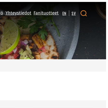
iö
Yhteystiedot
Fanituotteet
EN
SV