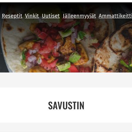
Reseptit
Vinkit
Uutiset
Jälleenmyyjät
Ammattikeitt
SAVUSTIN