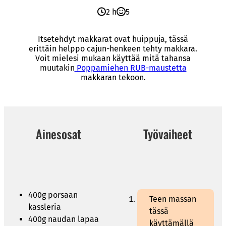
2 h
5
Itsetehdyt makkarat ovat huippuja, tässä
erittäin helppo cajun-henkeen tehty makkara.
Voit mielesi mukaan käyttää mitä tahansa
muutakin
Poppamiehen RUB-maustetta
makkaran tekoon.
Ainesosat
Työvaiheet
400g porsaan
Teen massan
kassleria
tässä
400g naudan lapaa
käyttämällä