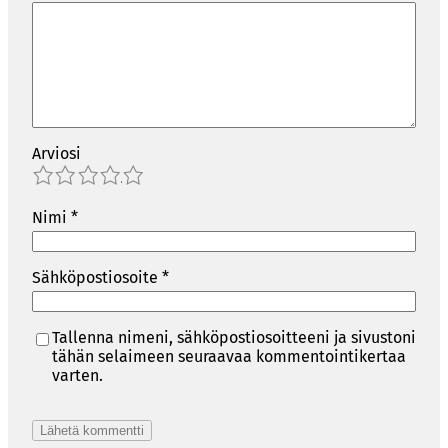
Arviosi
1
2
3
4
5
Nimi
*
Sähköpostiosoite
*
Tallenna nimeni, sähköpostiosoitteeni ja sivustoni
tähän selaimeen seuraavaa kommentointikertaa
varten.