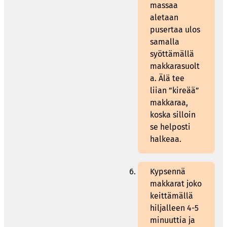
massaa
aletaan
pusertaa ulos
samalla
syöttämällä
makkarasuolt
a. Älä tee
liian ”kireää”
makkaraa,
koska silloin
se helposti
halkeaa.
Kypsennä
makkarat joko
keittämällä
hiljalleen 4-5
minuuttia ja