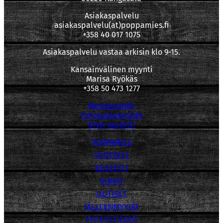
Asiakaspalvelu
asiakaspalvelu(at)poppamies.fi
+358 40 017 1075
Asiakaspalvelu vastaa arkisin klo 9-15.
Kansainvälinen myynti
Marisa Ryökäs
+358 50 473 1277
Mediapankki
tietosuojaseloste
OIVA-raportti
POPPAMIES
TUOTTEET
RESEPTIT
VINKIT
UUTISET
JÄLLEENMYYJÄT
YHTEYSTIEDOT