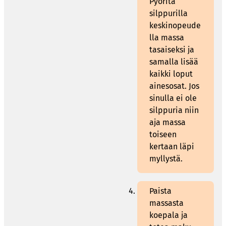
Pyöritä
silppurilla
keskinopeude
lla massa
tasaiseksi ja
samalla lisää
kaikki loput
ainesosat. Jos
sinulla ei ole
silppuria niin
aja massa
toiseen
kertaan läpi
myllystä.
Paista
massasta
koepala ja