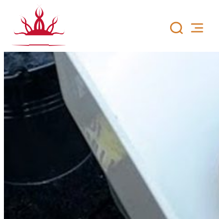
Siirry
sisältöön