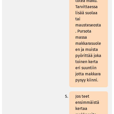
totea maku.
Tarvittaessa
lisää suolaa
tai
mausteseosta
. Pursota
massa
makkarasuole
en ja muista
pyörittää joka
toinen kerta
eri suuntiin
jotta makkara
pysyy kiinni.
Jos teet
ensimmäistä
kertaa