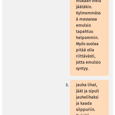
mukaan vielä
jäätäkin.
Kylmemmäss
ä massassa
emulsio
tapahtuu
helpommin.
Myös suolaa
pitää olla
riittävästi,
jotta emulsio
syntyy.
Jauha lihat,
jäät ja sipuli
jauhelihaksi
ja kaada
silppuriin.