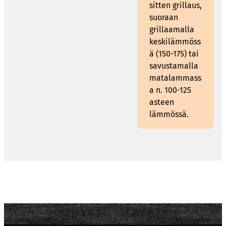
sitten grillaus,
suoraan
grillaamalla
keskilämmöss
ä (150-175) tai
savustamalla
matalammass
a n. 100-125
asteen
lämmössä.