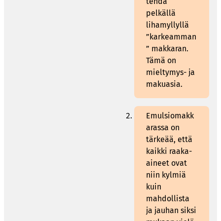
tehdä
pelkällä
lihamyllyllä
”karkeamman
” makkaran.
Tämä on
mieltymys- ja
makuasia.
Emulsiomakk
arassa on
tärkeää, että
kaikki raaka-
aineet ovat
niin kylmiä
kuin
mahdollista
ja jauhan siksi