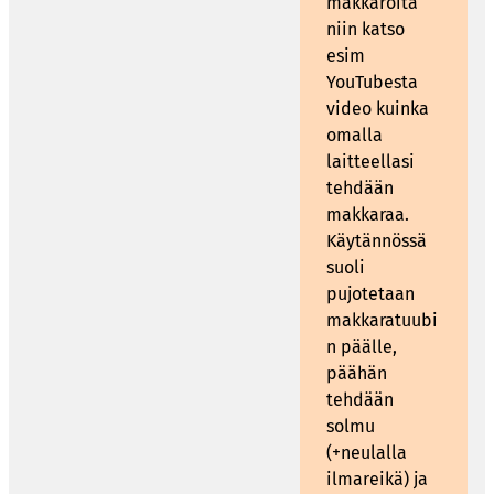
makkaroita
niin katso
esim
YouTubesta
video kuinka
omalla
laitteellasi
tehdään
makkaraa.
Käytännössä
suoli
pujotetaan
makkaratuubi
n päälle,
päähän
tehdään
solmu
(+neulalla
ilmareikä) ja