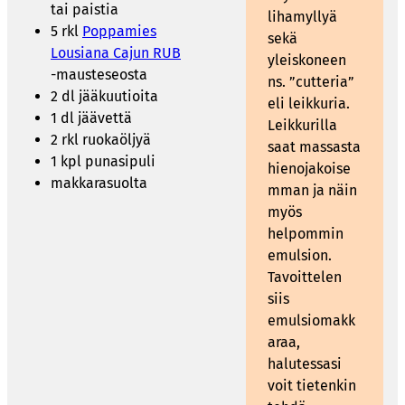
tai paistia
lihamyllyä
5 rkl
Poppamies
sekä
Lousiana Cajun RUB
yleiskoneen
-mausteseosta
ns. ”cutteria”
2 dl jääkuutioita
eli leikkuria.
1 dl jäävettä
Leikkurilla
2 rkl ruokaöljyä
saat massasta
1 kpl punasipuli
hienojakoise
makkarasuolta
mman ja näin
myös
helpommin
emulsion.
Tavoittelen
siis
emulsiomakk
araa,
halutessasi
voit tietenkin