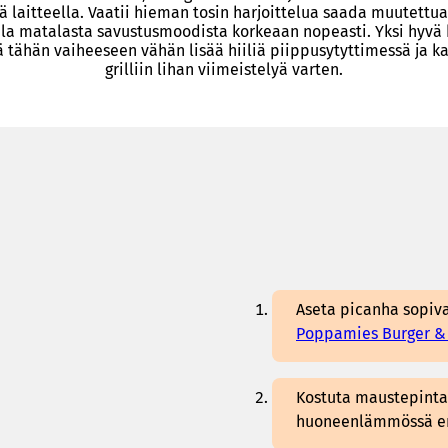
ä laitteella. Vaatii hieman tosin harjoittelua saada muutettua 
la matalasta savustusmoodista korkeaan nopeasti. Yksi hyvä 
ä tähän vaiheeseen vähän lisää hiiliä piippusytyttimessä ja k
grilliin lihan viimeistelyä varten.
Aseta picanha sopiva
Poppamies Burger &
Kostuta maustepinta 
huoneenlämmössä en