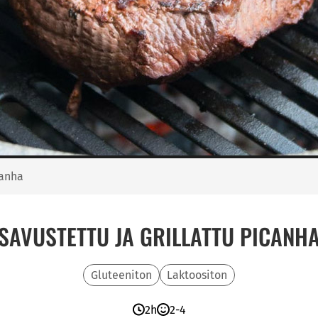
canha
SAVUSTETTU JA GRILLATTU PICANH
Gluteeniton
Laktoositon
2h
2-4