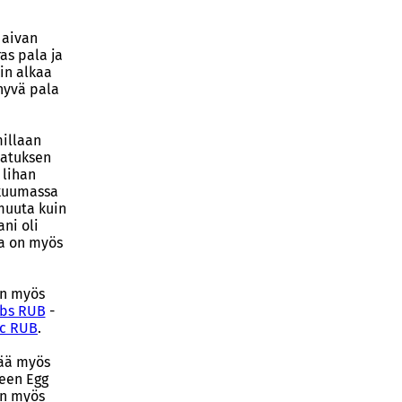
 aivan
as pala ja
in alkaa
hyvä pala
illaan
jatuksen
 lihan
 kuumassa
 muuta kuin
ni oli
ua on myös
an myös
ibs RUB
-
ic RUB
.
tää myös
reen Egg
en myös