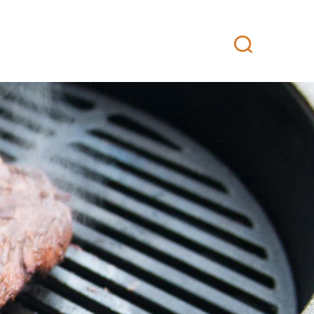
attikeittiö
Yhteystiedot
Fanituotteet