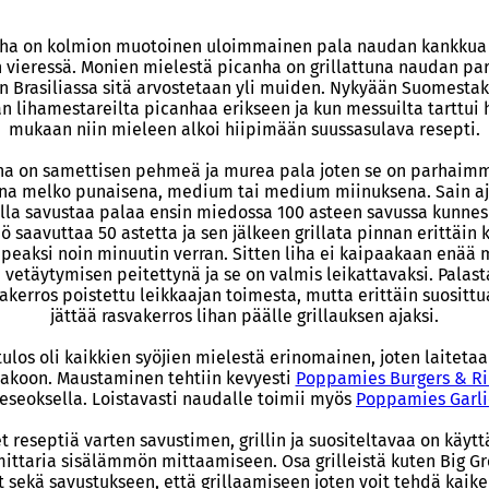
ha on kolmion muotoinen uloimmainen pala naudan kankkua
n vieressä. Monien mielestä picanha on grillattuna naudan par
in Brasiliassa sitä arvostetaan yli muiden. Nykyään Suomestak
n lihamestareilta picanhaa erikseen ja kun messuilta tarttui 
mukaan niin mieleen alkoi hiipimään suussasulava resepti.
ha on samettisen pehmeä ja murea pala joten se on parhaimm
una melko punaisena, medium tai medium miinuksena. Sain a
lla savustaa palaa ensin miedossa 100 asteen savussa kunnes
ö saavuttaa 50 astetta ja sen jälkeen grillata pinnan erittäin
rapeaksi noin minuutin verran. Sitten liha ei kaipaakaan enää
n vetäytymisen peitettynä ja se on valmis leikattavaksi. Palasta
akerros poistettu leikkaajan toimesta, mutta erittäin suositt
jättää rasvakerros lihan päälle grillauksen ajaksi.
ulos oli kaikkien syöjien mielestä erinomainen, joten laiteta
jakoon. Maustaminen tehtiin kevyesti
Poppamies Burgers & R
seoksella. Loistavasti naudalle toimii myös
Poppamies Garl
et reseptiä varten savustimen, grillin ja suositeltavaa on käyt
ittaria sisälämmön mittaamiseen. Osa grilleistä kuten Big G
t sekä savustukseen, että grillaamiseen joten voit tehdä kaik