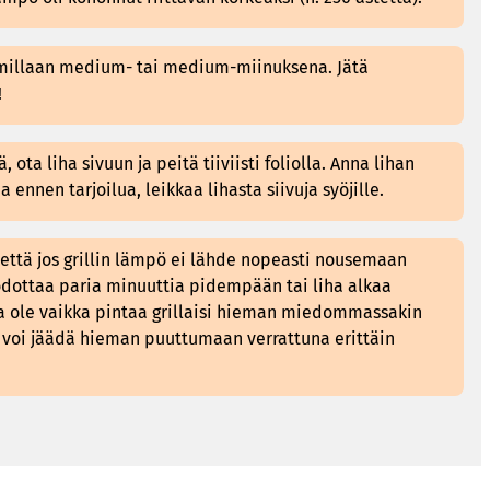
millaan medium- tai medium-miinuksena. Jätä
!
 ota liha sivuun ja peitä tiiviisti foliolla. Anna lihan
 ennen tarjoilua, leikkaa lihasta siivuja syöjille.
ttä jos grillin lämpö ei lähde nopeasti nousemaan
 odottaa paria minuuttia pidempään tai liha alkaa
lla ole vaikka pintaa grillaisi hieman miedommassakin
voi jäädä hieman puuttumaan verrattuna erittäin