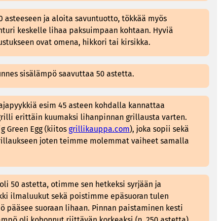
 asteeseen ja aloita savuntuotto, tökkää myös
nturi keskelle lihaa paksuimpaan kohtaan. Hyviä
stukseen ovat omena, hikkori tai kirsikka.
nnes sisälämpö saavuttaa 50 astetta.
ajapyykkiä esim 45 asteen kohdalla kannattaa
illi erittäin kuumaksi lihanpinnan grillausta varten.
ig Green Egg (kiitos
grillikauppa.com
), joka sopii sekä
grillaukseen joten teimme molemmat vaiheet samalla
oli 50 astetta, otimme sen hetkeksi syrjään ja
kki ilmaluukut sekä poistimme epäsuoran tulen
pö pääsee suoraan lihaan. Pinnan paistaminen kesti
mpö oli kohonnut riittävän korkeaksi (n. 250 astetta).