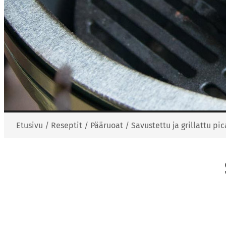
Etusivu
/
Reseptit
/
Pääruoat
/
Savustettu ja grillattu pi