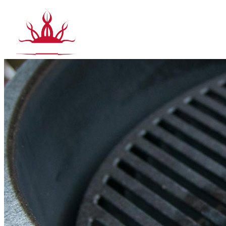
Siirry
sisältöön
T