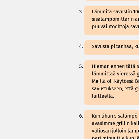
Lämmitä savustin 100
sisälämpömittarin a
puuvaihtoehtoja savu
Savusta picanhaa, ku
Hieman ennen tätä r
lämmittää vieressä gr
Meillä oli käytössä B
savustukseen, että 
laitteella.
Kun lihan sisälämpö 
avasimme grillin kai
väliosan jolloin läm
pari minuuttia kun lä