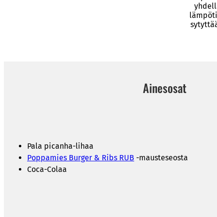
yhdell
lämpöti
sytyttä
Ainesosat
Pala picanha-lihaa
Poppamies Burger & Ribs RUB
-mausteseosta
Coca-Colaa