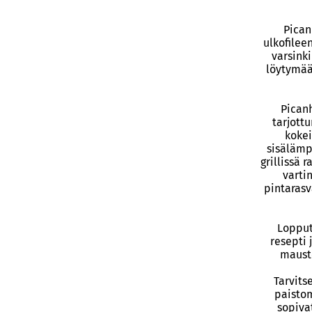
Pican
ulkofilee
varsink
löytymää
Pican
tarjott
kokei
sisälämp
grillissä 
varti
pintarasv
Lopput
resepti 
mauste
Tarvits
paistom
sopiva