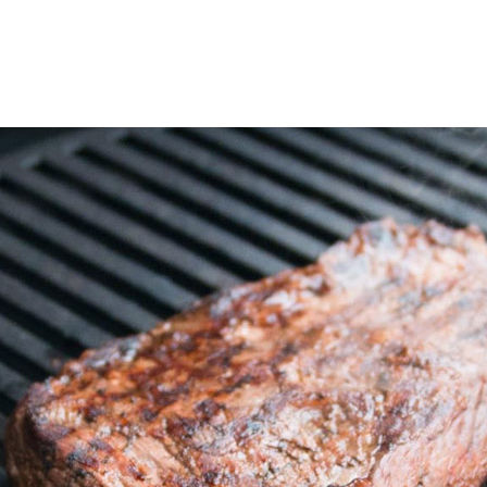
uotteet
Reseptit
Vinkit
Uutiset
Jälleenmyyjät
Amm