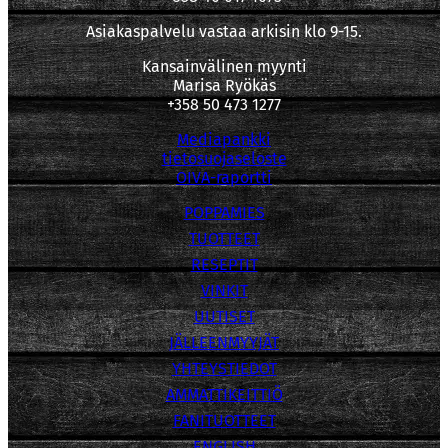
Asiakaspalvelu vastaa arkisin klo 9-15.
Kansainvälinen myynti
Marisa Ryökäs
+358 50 473 1277
Mediapankki
tietosuojaseloste
OIVA-raportti
POPPAMIES
TUOTTEET
RESEPTIT
VINKIT
UUTISET
JÄLLEENMYYJÄT
YHTEYSTIEDOT
AMMATTIKEITTIÖ
FANITUOTTEET
ENGLISH