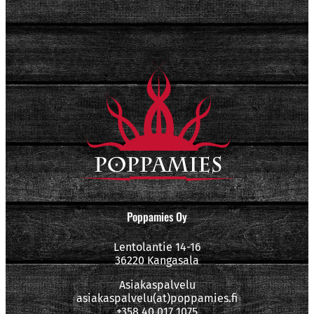
Poppamies Oy
Lentolantie 14-16
36220 Kangasala
Asiakaspalvelu
asiakaspalvelu(at)poppamies.fi
+358 40 017 1075