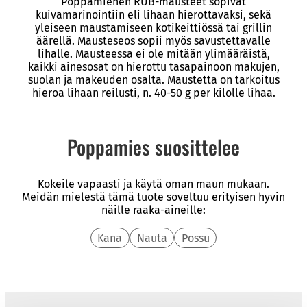
Poppamiehen RUB-mausteet sopivat
kuivamarinointiin eli lihaan hierottavaksi, sekä
yleiseen maustamiseen kotikeittiössä tai grillin
äärellä. Mausteseos sopii myös savustettavalle
lihalle. Mausteessa ei ole mitään ylimääräistä,
kaikki ainesosat on hierottu tasapainoon makujen,
suolan ja makeuden osalta. Maustetta on tarkoitus
hieroa lihaan reilusti, n. 40-50 g per kilolle lihaa.
Poppamies suosittelee
Kokeile vapaasti ja käytä oman maun mukaan.
Meidän mielestä tämä tuote soveltuu erityisen hyvin
näille raaka-aineille:
Kana
Nauta
Possu