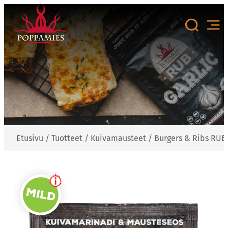
Siirry
sisältöön
Etusivu
/
Tuotteet
/
Kuivamausteet
/
Burgers & Ribs RUB