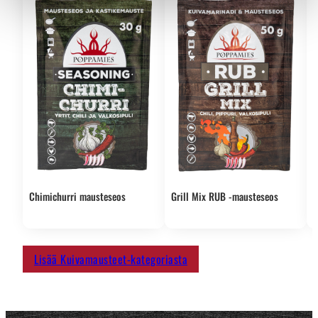
Chimichurri mausteseos
Grill Mix RUB -mausteseos
S
m
Lisää Kuivamausteet-kategoriasta