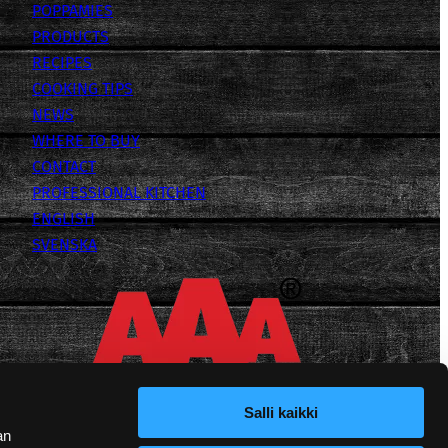
POPPAMIES
PRODUCTS
RECIPES
COOKING TIPS
NEWS
WHERE TO BUY
CONTACT
PROFESSIONAL KITCHEN
ENGLISH
SVENSKA
Salli kaikki
an