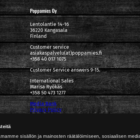
Poppamies Oy
Lentolantie 14-16
36220 Kangasala
Finland
Customer service
asiakaspalvelu(at)poppamies.fi
+358 40 017 1075
Customer Service answers 9-15.
International Sales
Marisa Ryökäs
+358 50 473 1277
Media Bank
Privacy Policy
teitä
mamme sisällön ja mainosten räätälöimiseen, sosiaalisen medi