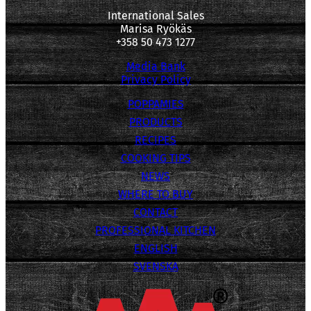
International Sales
Marisa Ryökäs
+358 50 473 1277
Media Bank
Privacy Policy
POPPAMIES
PRODUCTS
RECIPES
COOKING TIPS
NEWS
WHERE TO BUY
CONTACT
PROFESSIONAL KITCHEN
ENGLISH
SVENSKA