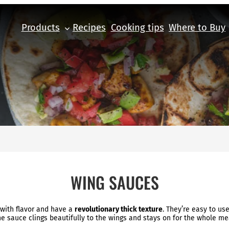
Products
Recipes
Cooking tips
Where to Buy
WING SAUCES
with flavor and have a
revolutionary thick texture
. They’re easy to us
e sauce clings beautifully to the wings and stays on for the whole me