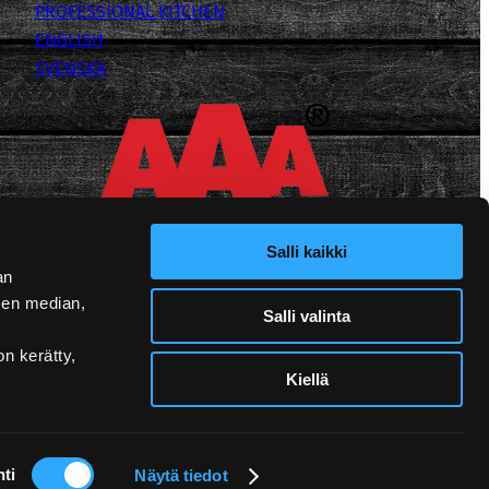
PROFESSIONAL KITCHEN
ENGLISH
SVENSKA
Salli kaikki
an
sen median,
Salli valinta
on kerätty,
Kiellä
ti
Näytä tiedot