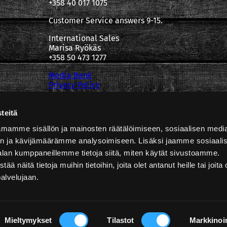
+358 40 017 1075
Customer Service answers 9-15.
International Sales
Marisa Ryökäs
+358 50 473 1277
Media Bank
Privacy Policy
teitä
mamme sisällön ja mainosten räätälöimiseen, sosiaalisen medi
n ja kävijämäärämme analysoimiseen. Lisäksi jaamme sosiaali
alan kumppaneillemme tietoja siitä, miten käytät sivustoamme.
näitä tietoja muihin tietoihin, joita olet antanut heille tai joita 
palvelujaan.
Copyright @ Poppamies
Mieltymykset
Tilastot
Markkinoin