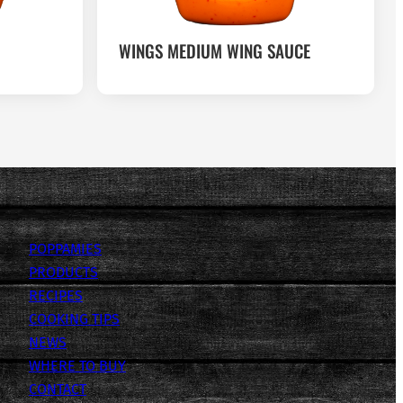
WINGS MEDIUM WING SAUCE
POPPAMIES
PRODUCTS
RECIPES
COOKING TIPS
NEWS
WHERE TO BUY
CONTACT