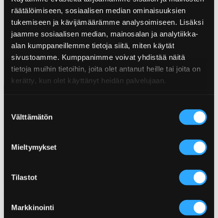
räätälöimiseen, sosiaalisen median ominaisuuksien
tukemiseen ja kävijämäärämme analysoimiseen. Lisäksi
HOT BOURBON BARBEQUE SAUCE
SMOKY APPLE BARBEQUE SAUCE
jaamme sosiaalisen median, mainosalan ja analytiikka-
alan kumppaneillemme tietoja siitä, miten käytät
sivustoamme. Kumppanimme voivat yhdistää näitä
tietoja muihin tietoihin, joita olet antanut heille tai joita on
kerätty, kun olet käyttänyt heidän palvelujaan.
Suostumuksen
Välttämätön
valinta
Mieltymykset
Tilastot
Markkinointi