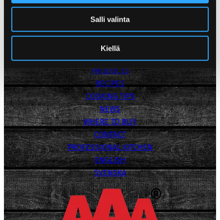
Marisa Ryökäs
+358 50 473 1277
Salli valinta
Media Bank
Privacy Policy
Kiellä
POPPAMIES
PRODUCTS
RECIPES
COOKING TIPS
NEWS
WHERE TO BUY
CONTACT
PROFESSIONAL KITCHEN
ENGLISH
SVENSKA