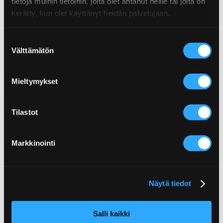
tietoja muihin tietoihin, joita olet antanut heille tai joita on
kerätty, kun olet käyttänyt heidän palvelujaan.
Suostumuksen
Välttämätön
valinta
Mieltymykset
Poppamies Oy
Tilastot
Lentolantie 14-16
36220 Kangasala
Markkinointi
Finland
Customer service
asiakaspalvelu(at)poppamies.fi
+358 40 017 1075
Näytä tiedot
Customer Service answers 9-15.
Salli kaikki
International Sales