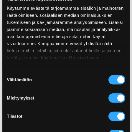
Nutritional content
Käytämme evästeitä tarjoamamme sisällön ja mainosten
räätälöimiseen, sosiaalisen median ominaisuuksien
Nutritional content
per 100g
Product info
tukemiseen ja kävijämäärämme analysoimiseen. Lisäksi
Energy
1968 kJ / 470 kcal
jaamme sosiaalisen median, mainosalan ja analytiikka-
alan kumppaneillemme tietoja siitä, miten käytät
Size: 150 g
Fat
21 g
Hotness: Hot
sivustoamme. Kumppanimme voivat yhdistää näitä
EAN: 6430078921787
tietoja muihin tietoihin, joita olet antanut heille tai joita on
Saturated fat
2,0 g
More from Texmex category
kerätty, kun olet käyttänyt heidän palvelujaan.
Carbohydrates
59 g
Check more products from the same category.
Sugar
3,5 g
Suostumuksen
Välttämätön
valinta
Protein
7,7 g
Salt
2,1 g
Mieltymykset
Tilastot