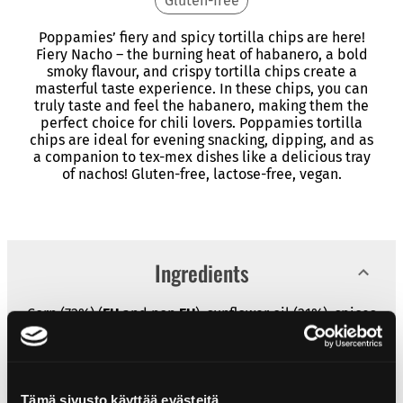
Gluten-free
Poppamies’ fiery and spicy tortilla chips are here!
Fiery Nacho – the burning heat of habanero, a bold
smoky flavour, and crispy tortilla chips create a
masterful taste experience. In these chips, you can
truly taste and feel the habanero, making them the
perfect choice for chili lovers. Poppamies tortilla
chips are ideal for evening snacking, dipping, and as
a companion to tex-mex dishes like a delicious tray
of nachos! Gluten-free, lactose-free, vegan.
Ingredients
Corn (72%) (
EU
and non
EU
), sunflower oil (21%), spices
(of which 0,8% Habanero chili), salt, natural
flavourings, sugar, smoked salt (salt, smoke).
Tämä sivusto käyttää evästeitä