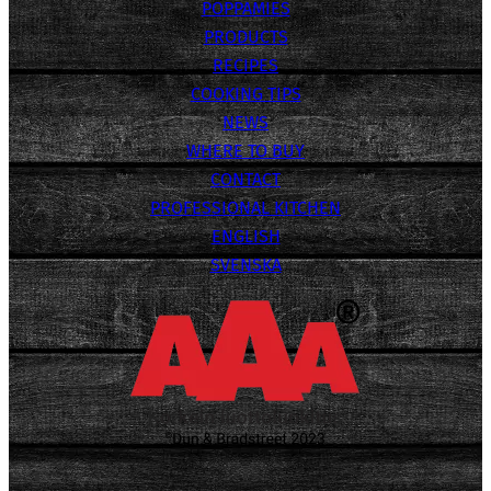
POPPAMIES
PRODUCTS
RECIPES
COOKING TIPS
NEWS
WHERE TO BUY
CONTACT
PROFESSIONAL KITCHEN
ENGLISH
SVENSKA