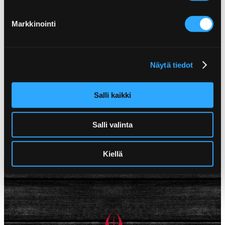
Markkinointi
Habanero Tomato Ketchup
American Classic Yellow
Mustard
Näytä tiedot
Salli kaikki
L
Salli valinta
Kiellä