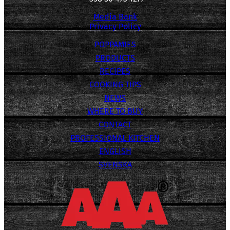
Media Bank
Privacy Policy
POPPAMIES
PRODUCTS
RECIPES
COOKING TIPS
NEWS
WHERE TO BUY
CONTACT
PROFESSIONAL KITCHEN
ENGLISH
SVENSKA