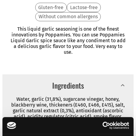
Gluten-free
Lactose-free
Without common allergens
This liquid garlic seasoning is one of the finest
innovations by Poppamies. You can use Poppamies
Liquid Garlic spice sauce like any condiment to add
a delicious garlic flavor to your food. Very easy to
use.
Ingredients
Water, garlic (31,8%), sugarcane vinegar, honey,
blackberry wine, thickeners (E460, E466, E415), salt,
garlic natural extract (0,3%), antioxidant (ascorbic
acid), acidity regulator (citric acid), smoke flavor.