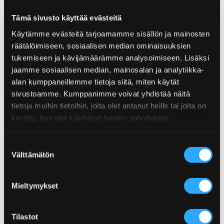
Nutritional content
Tämä sivusto käyttää evästeitä
Nutritional content
per 100g
Käytämme evästeitä tarjoamamme sisällön ja mainosten
Product info
räätälöimiseen, sosiaalisen median ominaisuuksien
Energy
197kJ/47kcal
tukemiseen ja kävijämäärämme analysoimiseen. Lisäksi
Size: 150 ml
Fat
0g
jaamme sosiaalisen median, mainosalan ja analytiikka-
Hotness: Not spicy
EAN: 6430034012207
alan kumppaneillemme tietoja siitä, miten käytät
Saturated fat
0g
More from Spice sauces category
sivustoamme. Kumppanimme voivat yhdistää näitä
Carbohydrates
10g
tietoja muihin tietoihin, joita olet antanut heille tai joita on
kerätty, kun olet käyttänyt heidän palvelujaan.
Check more products from the same category.
Sugar
2,8g
Protein
1,4g
Suostumuksen
Välttämätön
valinta
Salt
1,1g
Mieltymykset
Tilastot