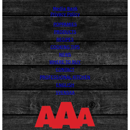
Media Bank
Privacy Policy
POPPAMIES
PRODUCTS
RECIPES
COOKING TIPS
NEWS
WHERE TO BUY
CONTACT
PROFESSIONAL KITCHEN
ENGLISH
SVENSKA