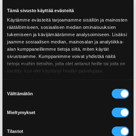
TEX MEX TACOS HOT SPICE MIX
Tämä sivusto käyttää evästeitä
CREAMY CHEDDAR STYLE DIPMIX
Käytämme evästeitä tarjoamamme sisällön ja mainosten
räätälöimiseen, sosiaalisen median ominaisuuksien
tukemiseen ja kävijämäärämme analysoimiseen. Lisäksi
jaamme sosiaalisen median, mainosalan ja analytiikka-
alan kumppaneillemme tietoja siitä, miten käytät
sivustoamme. Kumppanimme voivat yhdistää näitä
tietoja muihin tietoihin, joita olet antanut heille tai joita on
kerätty, kun olet käyttänyt heidän palvelujaan.
Suostumuksen
Välttämätön
valinta
BUFFALO HOT WING SAUCE
BUFFALO MEDIUM WING SAUCE
Mieltymykset
Tilastot