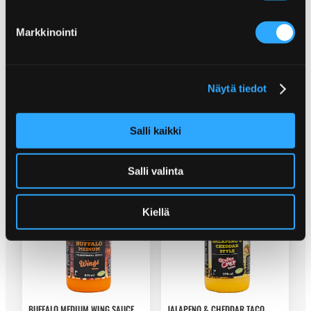
Markkinointi
Näytä tiedot
LIME & JALAPENO TACO TOPPING
LIME & JALAPENO TACO TOPPING
970ML
Salli kaikki
Salli valinta
Kiellä
BUFFALO MEDIUM WING SAUCE
JALAPENO & CHEDDAR TACO