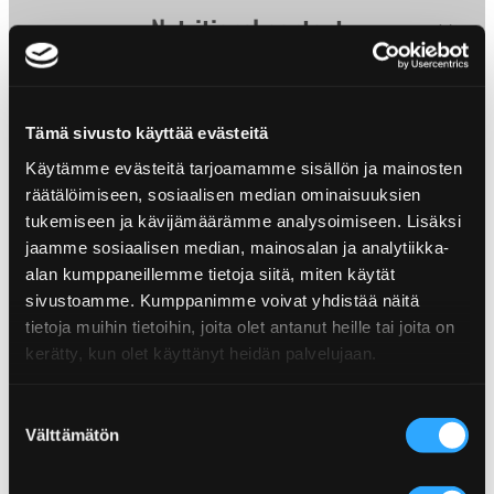
Nutritional content
Nutritional content
g
Product info
Energy
2154 kJ / 514 kcal
Tämä sivusto käyttää evästeitä
Size: 150 g
Käytämme evästeitä tarjoamamme sisällön ja mainosten
Fat
29
Hotness: Hot
räätälöimiseen, sosiaalisen median ominaisuuksien
EAN: 6430078921909
Saturated fat
2,4
tukemiseen ja kävijämäärämme analysoimiseen. Lisäksi
jaamme sosiaalisen median, mainosalan ja analytiikka-
Carbohydrates
55
alan kumppaneillemme tietoja siitä, miten käytät
Sugar
3,4
sivustoamme. Kumppanimme voivat yhdistää näitä
tietoja muihin tietoihin, joita olet antanut heille tai joita on
Protein
6,2
kerätty, kun olet käyttänyt heidän palvelujaan.
Salt
2,1
Suostumuksen
Välttämätön
valinta
More from Snacks category