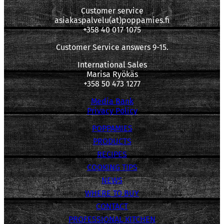
Customer service
asiakaspalvelu(at)poppamies.fi
+358 40 017 1075
Customer Service answers 9-15.
International Sales
Marisa Ryökäs
+358 50 473 1277
Media Bank
Privacy Policy
POPPAMIES
PRODUCTS
RECIPES
COOKING TIPS
NEWS
WHERE TO BUY
CONTACT
PROFESSIONAL KITCHEN