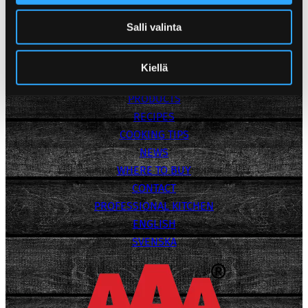
Marisa Ryökäs
+358 50 473 1277
Salli valinta
Media Bank
Privacy Policy
Kiellä
POPPAMIES
PRODUCTS
RECIPES
COOKING TIPS
NEWS
WHERE TO BUY
CONTACT
PROFESSIONAL KITCHEN
ENGLISH
SVENSKA