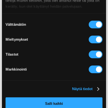
tietoja muihin tietoihin, joita olet antanut heille tai joita on
kerätty, kun olet käyttänyt heidän palvelujaan.
Suostumuksen
Välttämätön
valinta
Mieltymykset
Poppamies Oy
Tilastot
Lentolantie 14-16
36220 Kangasala
Markkinointi
Finland
Customer service
asiakaspalvelu(at)poppamies.fi
+358 40 017 1075
Näytä tiedot
Customer Service answers 9-15.
Salli kaikki
International Sales