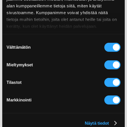
alan kumppaneillemme tietoja siitä, miten käytät
sivustoamme. Kumppanimme voivat yhdistää näitä
tietoja muihin tietoihin, joita olet antanut heille tai joita on
kerätty, kun olet käyttänyt heidän palvelujaan.
Suostumuksen
Välttämätön
valinta
Mieltymykset
Tilastot
Poppamies Oy
Markkinointi
Lentolantie 14-16
36220 Kangasala
Finland
Näytä tiedot