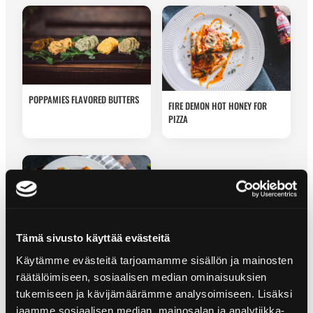
POPPAMIES FLAVORED BUTTERS
FIRE DEMON HOT HONEY FOR
PIZZA
Tämä sivusto käyttää evästeitä
CHEDDAR DIP
Käytämme evästeitä tarjoamamme sisällön ja mainosten
räätälöimiseen, sosiaalisen median ominaisuuksien
tukemiseen ja kävijämäärämme analysoimiseen. Lisäksi
jaamme sosiaalisen median, mainosalan ja analytiikka-