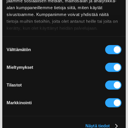
jaamme sosiaalisen median, mainosalan ja analytiikka-
Fat
1,4g
Hotness: Not spicy
alan kumppaneillemme tietoja siitä, miten käytät
EAN: 06430078921107
Saturated fat
0,6g
Related recipes
sivustoamme. Kumppanimme voivat yhdistää näitä
tietoja muihin tietoihin, joita olet antanut heille tai joita on
Carbohydrates
38,3g
kerätty, kun olet käyttänyt heidän palvelujaan.
These recipes are made with this product.
Sugar
1,1g
Suostumuksen
Protein
9,7g
Välttämätön
valinta
Salt
27,6g
Mieltymykset
Tilastot
Sriracha Mac & Cheese
Markkinointi
More from Spices category
Näytä tiedot