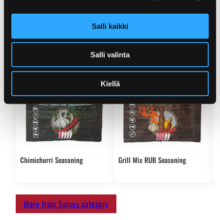
Check more products from the same category.
Salli kaikki
Salli valinta
Kiellä
Chimichurri Seasoning
Grill Mix RUB Seasoning
S
S
More from Spices category