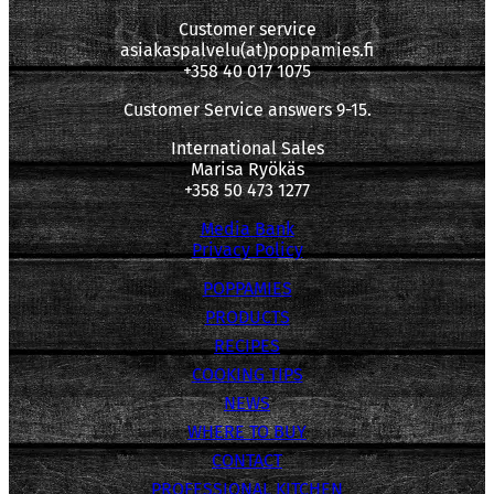
Customer service
asiakaspalvelu(at)poppamies.fi
+358 40 017 1075
Customer Service answers 9-15.
International Sales
Marisa Ryökäs
+358 50 473 1277
Media Bank
Privacy Policy
POPPAMIES
PRODUCTS
RECIPES
COOKING TIPS
NEWS
WHERE TO BUY
CONTACT
PROFESSIONAL KITCHEN