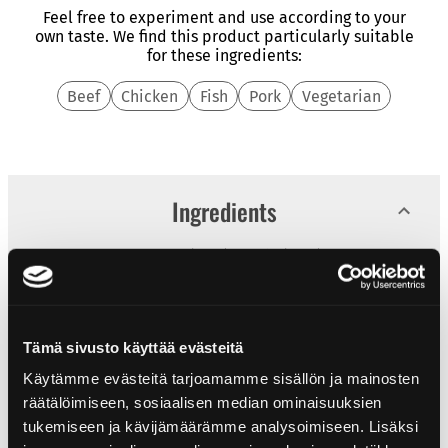
Feel free to experiment and use according to your
own taste. We find this product particularly suitable
for these ingredients:
Beef
Chicken
Fish
Pork
Vegetarian
Ingredients
Black pepper (36%), garlic (36%), salt.
Nutritional content
Tämä sivusto käyttää evästeitä
Käytämme evästeitä tarjoamamme sisällön ja mainosten
Nutritional content
per 100g
Product info
räätälöimiseen, sosiaalisen median ominaisuuksien
Energy
967kJ/223kcal
tukemiseen ja kävijämäärämme analysoimiseen. Lisäksi
Size: 50 g