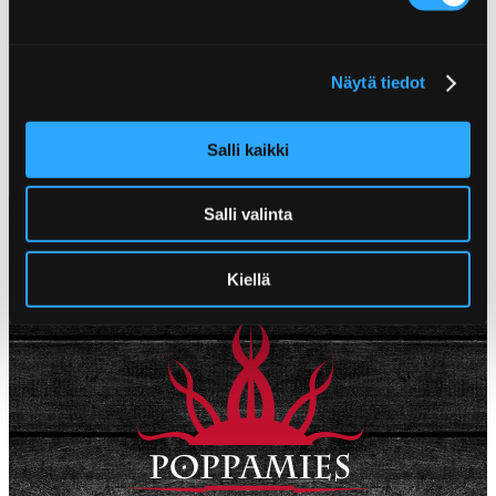
VAMPYYRISUOLA -MAUSTESEOS
ONE FOR ALL ILMAN LISÄTTYÄ
SUOLAA RUB -MAUSTESEOS
Näytä tiedot
Salli kaikki
Salli valinta
Kiellä