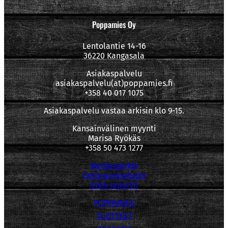
Poppamies Oy
Lentolantie 14-16
36220 Kangasala
Asiakaspalvelu
asiakaspalvelu(at)poppamies.fi
+358 40 017 1075
Asiakaspalvelu vastaa arkisin klo 9-15.
Kansainvälinen myynti
Marisa Ryökäs
+358 50 473 1277
Mediapankki
tietosuojaseloste
OIVA-raportti
POPPAMIES
TUOTTEET