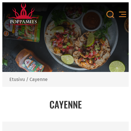
Siirry
sisältöön
Etusivu
/
Cayenne
CAYENNE