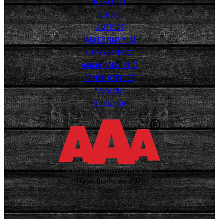
RESEPTIT
VINKIT
UUTISET
JÄLLEENMYYJÄT
YHTEYSTIEDOT
AMMATTIKEITTIÖ
FANITUOTTEET
ENGLISH
SVENSKA