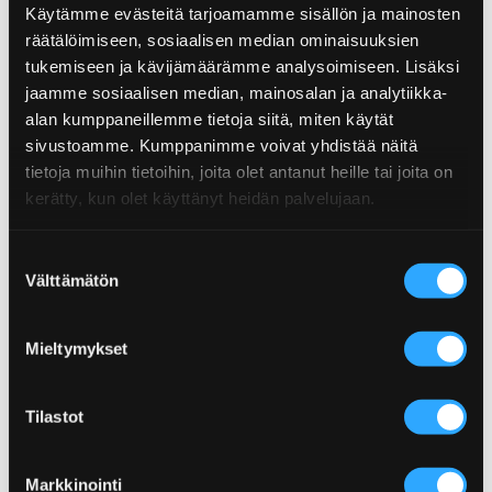
Käytämme evästeitä tarjoamamme sisällön ja mainosten
räätälöimiseen, sosiaalisen median ominaisuuksien
tukemiseen ja kävijämäärämme analysoimiseen. Lisäksi
jaamme sosiaalisen median, mainosalan ja analytiikka-
alan kumppaneillemme tietoja siitä, miten käytät
sivustoamme. Kumppanimme voivat yhdistää näitä
tietoja muihin tietoihin, joita olet antanut heille tai joita on
TACOS-MAUSTESEKOITUS
CLASSIC -CHILIKASTIKE
kerätty, kun olet käyttänyt heidän palvelujaan.
Suostumuksen
Välttämätön
valinta
Mieltymykset
Tilastot
Markkinointi