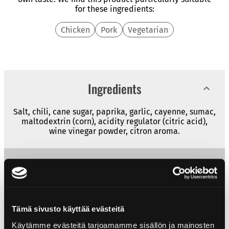
for these ingredients:
Chicken
Pork
Vegetarian
Ingredients
Salt, chili, cane sugar, paprika, garlic, cayenne, sumac,
maltodextrin (corn), acidity regulator (citric acid),
wine vinegar powder, citron aroma.
Nutritional content
Nutritional content
per 100g
Product info
Tämä sivusto käyttää evästeitä
Energy
1349kJ/322kcal
Käytämme evästeitä tarjoamamme sisällön ja mainosten
Size: 200 g