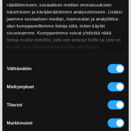
Fat
5,7g
Hotness: Mild
räätälöimiseen, sosiaalisen median ominaisuuksien
EAN: 6430034015628
tukemiseen ja kävijämäärämme analysoimiseen. Lisäksi
Saturated fat
1g
Related recipes
jaamme sosiaalisen median, mainosalan ja analytiikka-
Carbohydrates
43,8g
alan kumppaneillemme tietoja siitä, miten käytät
sivustoamme. Kumppanimme voivat yhdistää näitä
These recipes are made with this product.
Sugar
19,3g
tietoja muihin tietoihin, joita olet antanut heille tai joita on
Protein
7,2g
kerätty, kun olet käyttänyt heidän palvelujaan.
Salt
24,6g
Suostumuksen
Välttämätön
valinta
P
Lettuce Wraps With Sriracha
Poppamies Hot Wings –
Mieltymykset
Seasoning and Cooking
Methods
Tilastot
More Related recipes
Markkinointi