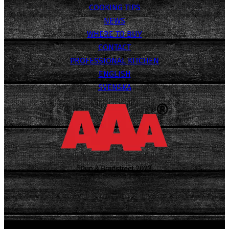
COOKING TIPS
NEWS
WHERE TO BUY
CONTACT
PROFESSIONAL KITCHEN
ENGLISH
SVENSKA