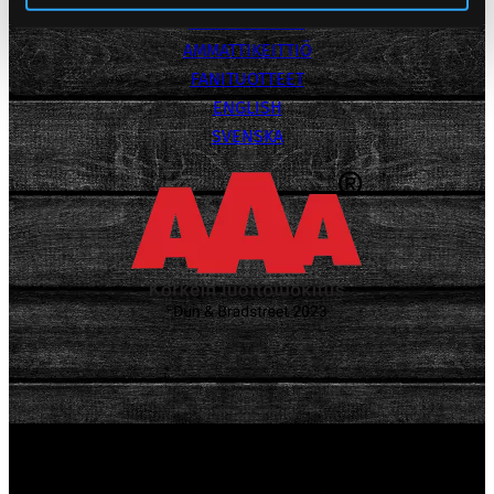
YHTEYSTIEDOT
AMMATTIKEITTIÖ
FANITUOTTEET
ENGLISH
SVENSKA