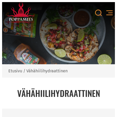
Siirry
sisältöön
Etusivu
/
Vähähiilihydraattinen
VÄHÄHIILIHYDRAATTINEN