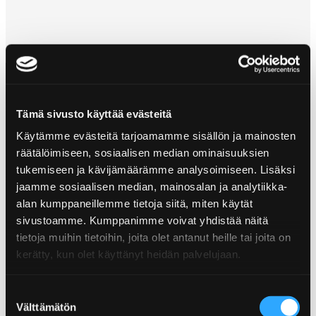
Tämä sivusto käyttää evästeitä
Käytämme evästeitä tarjoamamme sisällön ja mainosten
räätälöimiseen, sosiaalisen median ominaisuuksien
tukemiseen ja kävijämäärämme analysoimiseen. Lisäksi
jaamme sosiaalisen median, mainosalan ja analytiikka-
alan kumppaneillemme tietoja siitä, miten käytät
sivustoamme. Kumppanimme voivat yhdistää näitä
tietoja muihin tietoihin, joita olet antanut heille tai joita on
kerätty, kun olet käyttänyt heidän palvelujaan.
Poppamies Oy
Suostumuksen
Välttämätön
valinta