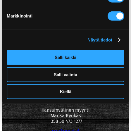
Markkinointi
Näytä tiedot
Poppamies Oy
Salli kaikki
Lentolantie 14-16
36220 Kangasala
Salli valinta
Asiakaspalvelu
asiakaspalvelu(at)poppamies.fi
+358 40 017 1075
Kiellä
Asiakaspalvelu vastaa arkisin klo 9-15.
Kansainvälinen myynti
Marisa Ryökäs
+358 50 473 1277