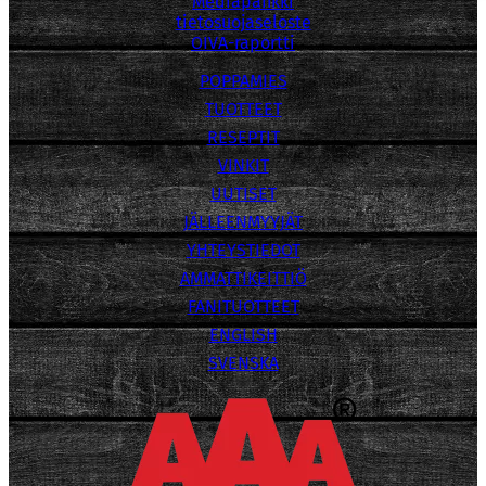
Mediapankki
tietosuojaseloste
OIVA-raportti
POPPAMIES
TUOTTEET
RESEPTIT
VINKIT
UUTISET
JÄLLEENMYYJÄT
YHTEYSTIEDOT
AMMATTIKEITTIÖ
FANITUOTTEET
ENGLISH
SVENSKA