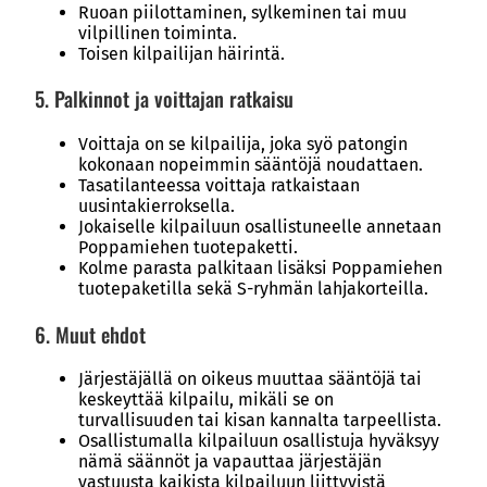
Ruoan piilottaminen, sylkeminen tai muu
vilpillinen toiminta.
Toisen kilpailijan häirintä.
5. Palkinnot ja voittajan ratkaisu
Voittaja on se kilpailija, joka syö patongin
kokonaan nopeimmin sääntöjä noudattaen.
Tasatilanteessa voittaja ratkaistaan
uusintakierroksella.
Jokaiselle kilpailuun osallistuneelle annetaan
Poppamiehen tuotepaketti.
Kolme parasta palkitaan lisäksi Poppamiehen
tuotepaketilla sekä S-ryhmän lahjakorteilla.
6. Muut ehdot
Järjestäjällä on oikeus muuttaa sääntöjä tai
keskeyttää kilpailu, mikäli se on
turvallisuuden tai kisan kannalta tarpeellista.
Osallistumalla kilpailuun osallistuja hyväksyy
nämä säännöt ja vapauttaa järjestäjän
vastuusta kaikista kilpailuun liittyvistä