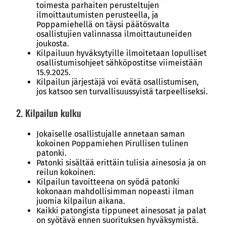
toimesta parhaiten perusteltujen
ilmoittautumisten perusteella, ja
Poppamiehellä on täysi päätösvalta
osallistujien valinnassa ilmoittautuneiden
joukosta.
Kilpailuun hyväksytyille ilmoitetaan lopulliset
osallistumisohjeet sähköpostitse viimeistään
15.9.2025.
Kilpailun järjestäjä voi evätä osallistumisen,
jos katsoo sen turvallisuussyistä tarpeelliseksi.
2. Kilpailun kulku
Jokaiselle osallistujalle annetaan saman
kokoinen Poppamiehen Pirullisen tulinen
patonki.
Patonki sisältää erittäin tulisia ainesosia ja on
reilun kokoinen.
Kilpailun tavoitteena on syödä patonki
kokonaan mahdollisimman nopeasti ilman
juomia kilpailun aikana.
Kaikki patongista tippuneet ainesosat ja palat
on syötävä ennen suorituksen hyväksymistä.