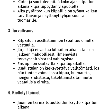
Kädet ja suu tulee pitää koko ajan kilpailun
aikana kilpailupöydän yläpuolella.
Aika pysähtyy, kun kilpailija on syönyt kaiken
tarvittavan ja näyttänyt tyhjän suunsa
tuomarille.
3. Turvallisuus
Kilpailuun osallistuminen tapahtuu omalla
vastuulla.
Järjestäjä ei vastaa kilpailun aikana tai sen
jälkeen mahdollisesti ilmenevistä
terveyshaitoista tai vahingoista.
Ensiapu on saatavilla kilpailupaikalla.
Osallistujan on keskeytettävä välittömästi, jos
hän tuntee voimakasta kipua, huimausta,
hengenahdistusta, tukehtumista tai muita
vaarallisia oireita.
4. Kielletyt toimet
Juomien tai maitotuotteiden käyttö kilpailun
aikana.