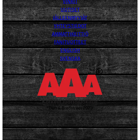
VINKIT
UUTISET
JÄLLEENMYYJÄT
YHTEYSTIEDOT
AMMATTIKEITTIÖ
FANITUOTTEET
ENGLISH
SVENSKA