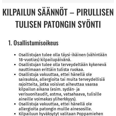
KILPAILUN SÄÄNNÖT – PIRULLISEN
TULISEN PATONGIN SYÖNTI
1. Osallistumisoikeus
Osallistujan tulee olla täysi-ikäinen (vähintään
18-vuotias) kilpailupäivänä.
Osallistujan tulee olla terveydeltään kykenevä
nauttimaan erittäin tulista ruokaa.
Osallistuja vakuuttaa, ettei hänellä ole
sairauksia, allergioita tai muita terveydellisiä
rajoitteita, jotka voisivat aiheuttaa vaaraa
kilpailun aikana (esim. sydän- ja
verisuonitaudit, astma, vatsahaava, tulisille
aineille voimakas yliherkkyys).
Osallistuja vakuuttaa, ettei hänellä ole
allergioita patongin muille ainesosille.
Kilpailuun hyväksytyt valitaan Poppamiehen