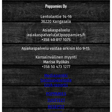
Poppamies Oy
Lentolantie 14-16
36220 Kangasala
Asiakaspalvelu
asiakaspalvelu(at)poppamies.fi
+358 40 017 1075
Asiakaspalvelu vastaa arkisin klo 9-15.
Kansainvälinen myynti
Marisa Ryökäs
+358 50 473 1277
Mediapankki
tietosuojaseloste
OIVA-raportti
POPPAMIES
TUOTTEET
RESEPTIT