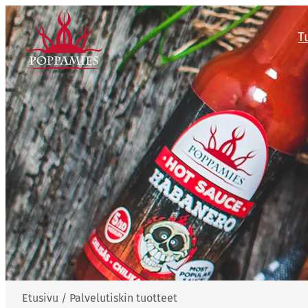
Siirry
sisältöön
T
Etusivu
/
Palvelutiskin tuotteet