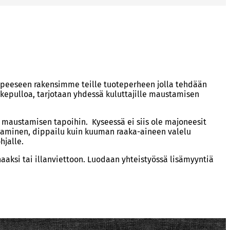
tarpeeseen rakensimme teille tuoteperheen jolla tehdään
kepulloa, tarjotaan yhdessä kuluttajille maustamisen
 maustamisen tapoihin. Kyseessä ei siis ole majoneesit
staminen, dippailu kuin kuuman raaka-aineen valelu
hjalle.
aaksi tai illanviettoon. Luodaan yhteistyössä lisämyyntiä