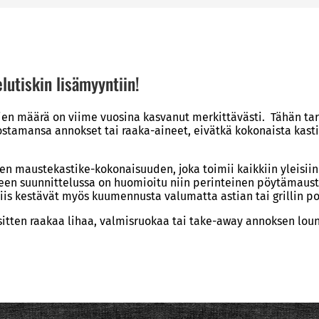
lutiskin lisämyyntiin!
tajien määrä on viime vuosina kasvanut merkittävästi. Tähän 
stamansa annokset tai raaka-aineet, eivätkä kokonaista kasti
 maustekastike-kokonaisuuden, joka toimii kaikkiin yleisiin
nteen suunnittelussa on huomioitu niin perinteinen pöytämau
siis kestävät myös kuumennusta valumatta astian tai grillin po
itten raakaa lihaa, valmisruokaa tai take-away annoksen loun