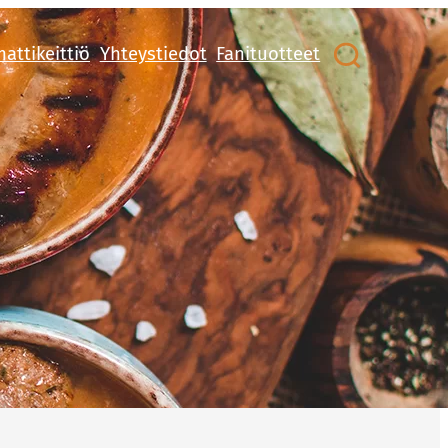
attikeittiö
Yhteystiedot
Fanituotteet