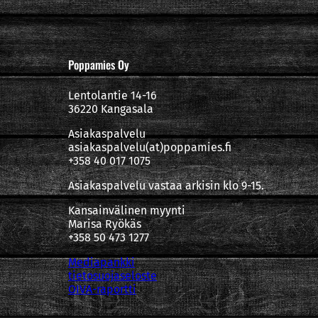
Poppamies Oy
Lentolantie 14-16
36220 Kangasala
Asiakaspalvelu
asiakaspalvelu(at)poppamies.fi
+358 40 017 1075
Asiakaspalvelu vastaa arkisin klo 9-15.
Kansainvälinen myynti
Marisa Ryökäs
+358 50 473 1277
Mediapankki
tietosuojaseloste
OIVA-raportti