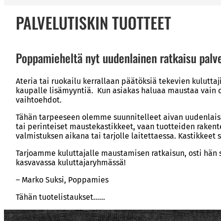
PALVELUTISKIN TUOTTEET
Poppamieheltä nyt uudenlainen ratkaisu palve
Ateria tai ruokailu kerrallaan päätöksiä tekevien kulut
kaupalle lisämyyntiä. Kun asiakas haluaa maustaa vain o
vaihtoehdot.
Tähän tarpeeseen olemme suunnitelleet aivan uudenlaisen
tai perinteiset maustekastikkeet, vaan tuotteiden rake
valmistuksen aikana tai tarjolle laitettaessa. Kastikkeet 
Tarjoamme kuluttajalle maustamisen ratkaisun, osti hän s
kasvavassa kuluttajaryhmässä!
– Marko Suksi, Poppamies
Tähän tuotelistaukset……