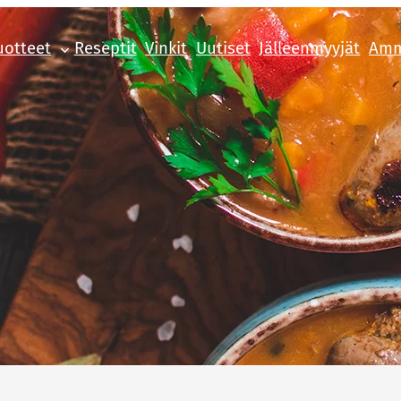
uotteet
Reseptit
Vinkit
Uutiset
Jälleenmyyjät
Amm