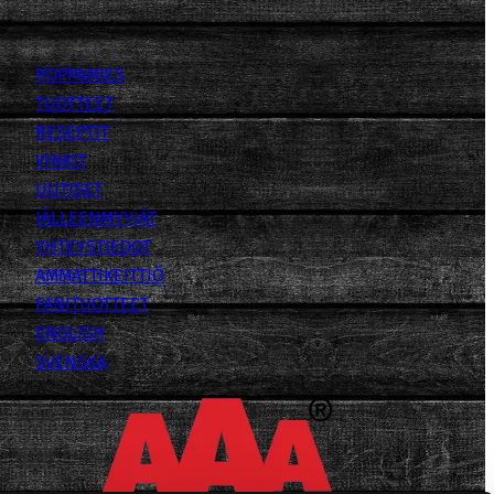
POPPAMIES
TUOTTEET
RESEPTIT
VINKIT
UUTISET
JÄLLEENMYYJÄT
YHTEYSTIEDOT
AMMATTIKEITTIÖ
FANITUOTTEET
ENGLISH
SVENSKA