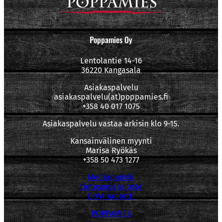
Poppamies Oy
Lentolantie 14-16
36220 Kangasala
Asiakaspalvelu
asiakaspalvelu(at)poppamies.fi
+358 40 017 1075
Asiakaspalvelu vastaa arkisin klo 9-15.
Kansainvälinen myynti
Marisa Ryökäs
+358 50 473 1277
Mediapankki
tietosuojaseloste
OIVA-raportti
POPPAMIES