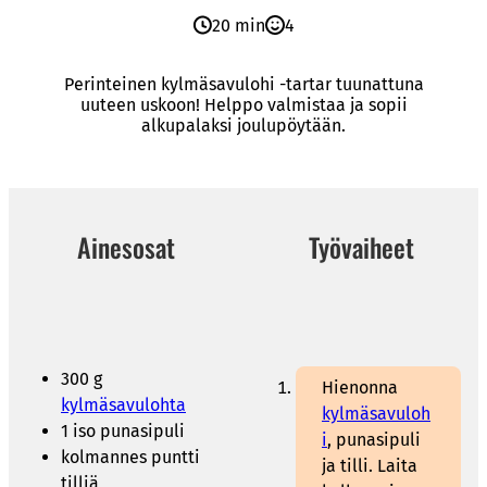
20 min
4
Perinteinen kylmäsavulohi -tartar tuunattuna
uuteen uskoon! Helppo valmistaa ja sopii
alkupalaksi joulupöytään.
Ainesosat
Työvaiheet
300 g
Hienonna
kylmäsavulohta
kylmäsavuloh
1 iso punasipuli
i
, punasipuli
kolmannes puntti
ja tilli. Laita
tilliä