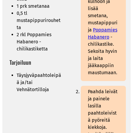
kulhoon ja
1 prk smetanaa
lisää
0,5 tl
smetana,
mustapippurirouhet
mustapippuri
ta
ja
Poppamies
2 rkl Poppamies
Habanero
-
Habanero -
chilikastike.
chilikastiketta
Sekoita hyvin
ja laita
Tarjoiluun
jääkaappiin
maustumaan.
Täysjyväpaahtoleipä
ä ja/tai
Vehnätortilloja
Paahda leivät
ja painele
lasilla
paahtoleivist
ä pyöreitä
kiekkoja.