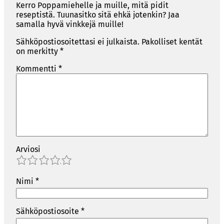
Kerro Poppamiehelle ja muille, mitä pidit
reseptistä. Tuunasitko sitä ehkä jotenkin? Jaa
samalla hyvä vinkkejä muille!
Sähköpostiosoitettasi ei julkaista.
Pakolliset kentät
on merkitty
*
Kommentti
*
Arviosi
1
2
3
4
5
Nimi
*
Sähköpostiosoite
*