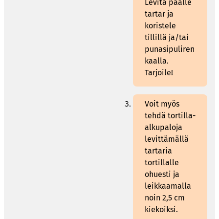
Levitä päälle
tartar ja
koristele
tillillä ja/tai
punasipuliren
kaalla.
Tarjoile!
Voit myös
tehdä tortilla-
alkupaloja
levittämällä
tartaria
tortillalle
ohuesti ja
leikkaamalla
noin 2,5 cm
kiekoiksi.