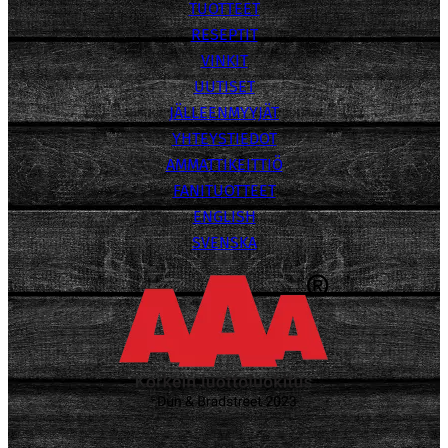
TUOTTEET
RESEPTIT
VINKIT
UUTISET
JÄLLEENMYYJÄT
YHTEYSTIEDOT
AMMATTIKEITTIÖ
FANITUOTTEET
ENGLISH
SVENSKA