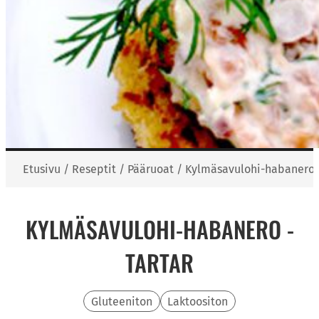
Etusivu
/
Reseptit
/
Pääruoat
/
Kylmäsavulohi-habanero -
KYLMÄSAVULOHI-HABANERO -
TARTAR
Gluteeniton
Laktoositon