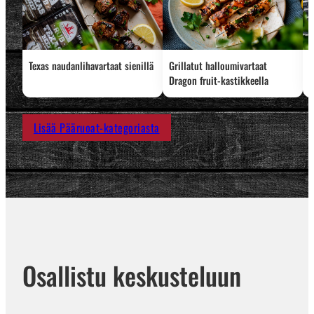
Texas naudanlihavartaat sienillä
Grillatut halloumivartaat
L
Dragon fruit-kastikkeella
Lisää Pääruoat-kategoriasta
Osallistu keskusteluun