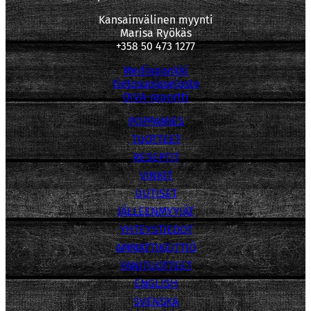
Kansainvälinen myynti
Marisa Ryökäs
+358 50 473 1277
Mediapankki
tietosuojaseloste
OIVA-raportti
POPPAMIES
TUOTTEET
RESEPTIT
VINKIT
UUTISET
JÄLLEENMYYJÄT
YHTEYSTIEDOT
AMMATTIKEITTIÖ
FANITUOTTEET
ENGLISH
SVENSKA