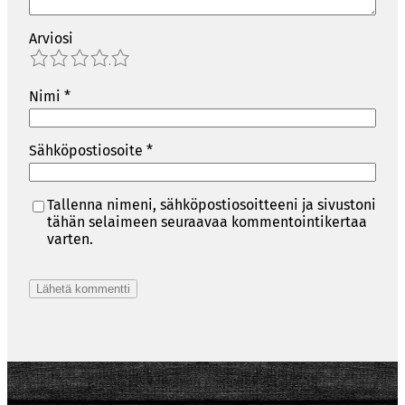
Arviosi
1
2
3
4
5
Nimi
*
Sähköpostiosoite
*
Tallenna nimeni, sähköpostiosoitteeni ja sivustoni
tähän selaimeen seuraavaa kommentointikertaa
varten.