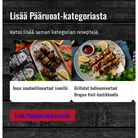
Lisää Pääruoat-kategoriasta
Katso lisää saman kategorian reseptejä.
Texas naudanlihavartaat sienillä
Grillatut halloumivartaat
L
Dragon fruit-kastikkeella
Lisää Pääruoat-kategoriasta