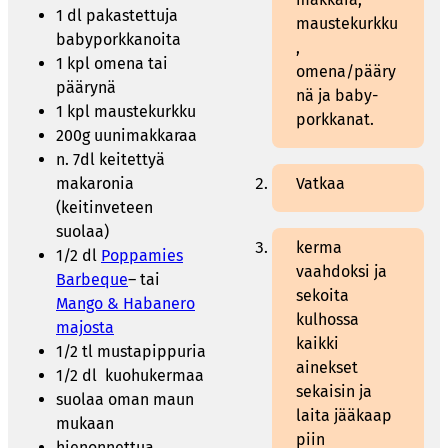
1 dl pakastettuja
maustekurkku
babyporkkanoita
,
1 kpl omena tai
omena/pääry
päärynä
nä ja baby-
1 kpl maustekurkku
porkkanat.
200g uunimakkaraa
n. 7dl keitettyä
makaronia
Vatkaa
(keitinveteen
suolaa)
kerma
1/2 dl
Poppamies
vaahdoksi ja
Barbeque
– tai
sekoita
Mango & Habanero
kulhossa
majosta
kaikki
1/2 tl mustapippuria
ainekset
1/2 dl kuohukermaa
sekaisin ja
suolaa oman maun
laita jääkaap
mukaan
piin
hienonnettua