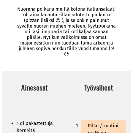
Nuorena poikana meillä kotona italiansalaati
oli aina lauantai-illan odotettu palkinto
(pizzan lisäksi 😉 ), ja se onkin painunut
syvälle nuoren miehen mieleen. Kyytipoikana
oli lasi limpparia tai kotikaljaa saunan
päälle. Nyt kun valikoimissa on omat
majoneesitkin niin tuodaan tämä arkeen ja
juhlaan sopiva herkku tälle vuosituhannelle!
🙂
Ainesosat
Työvaiheet
1 dl pakastettuja
Pilko / kuutioi
herneitä
makkara,