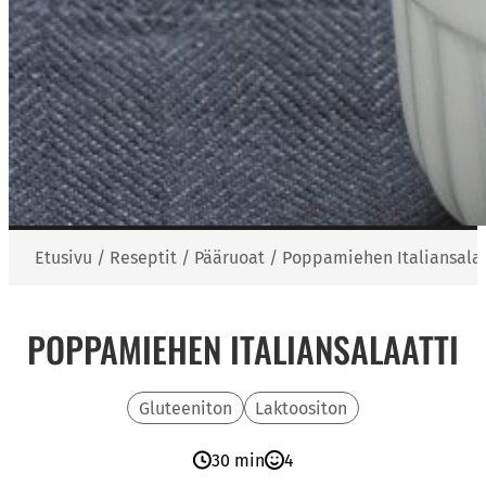
Etusivu
/
Reseptit
/
Pääruoat
/
Poppamiehen Italiansalaa
POPPAMIEHEN ITALIANSALAATTI
Gluteeniton
Laktoositon
30 min
4