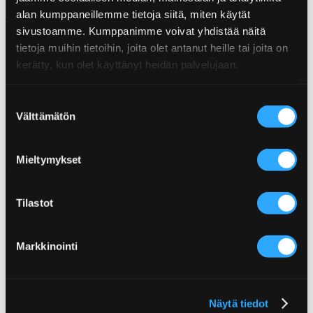
alan kumppaneillemme tietoja siitä, miten käytät
sivustoamme. Kumppanimme voivat yhdistää näitä
tietoja muihin tietoihin, joita olet antanut heille tai joita on
kerätty, kun olet käyttänyt heidän palvelujaan.
Suostumuksen
Välttämätön
valinta
Mieltymykset
Tilastot
Poppamies Oy
Markkinointi
Lentolantie 14-16
36220 Kangasala
Finland
Näytä tiedot