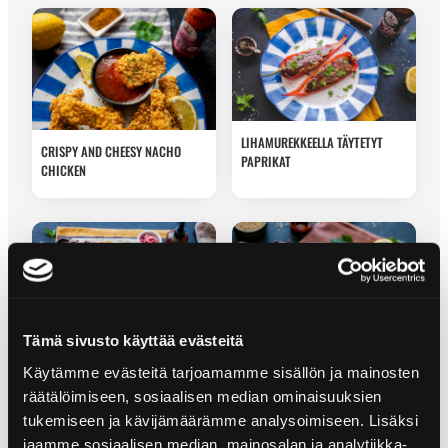
LIHAMUREKKEELLA TÄYTETYT
CRISPY AND CHEESY NACHO
PAPRIKAT
CHICKEN
Tämä sivusto käyttää evästeitä
BBQ CHICKEN PIZZA
SPICY CHOW MEIN
Käytämme evästeitä tarjoamamme sisällön ja mainosten
räätälöimiseen, sosiaalisen median ominaisuuksien
tukemiseen ja kävijämäärämme analysoimiseen. Lisäksi
jaamme sosiaalisen median, mainosalan ja analytiikka-