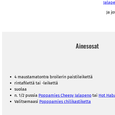
Jalape
Ja j
Ainesosat
4 maustamatontra broilerin paistileikettä
rintafilettä tai -leikettä
suolaa
n. 1/2 pussia
Poppamies Cheesy Jalapeno
tai
Hot Haba
Valitsemaasi
Popppamies chilikastiketta