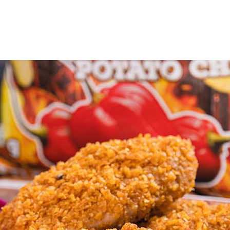
uotteet
Reseptit
Vinkit
Uutiset
Jälleenmyyjät
Amm