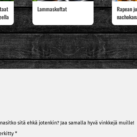
rtaat
Lammaskoftat
Rapean ju
eella
nachokan
nasitko sitä ehkä jotenkin? Jaa samalla hyvä vinkkejä muille!
erkitty
*