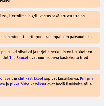
ivaksi.
ssa, kiertoilma ja grillivastus sekä 220 astetta on
nisen minuuttia, riippuen kananpalojen paksuudesta.
paksuiksi siivuiksi ja tarjoile herkullisten lisukkeiden
uudet
The Saucet
ovat juuri sopivia kastikkeita fried
oneesit
ja
chilikastikkeet
sopivat kastikkeiksi.
Piri piri
law
ja
pikkelöidyt kasvikset
ovat hyviä lisukkeita tälle