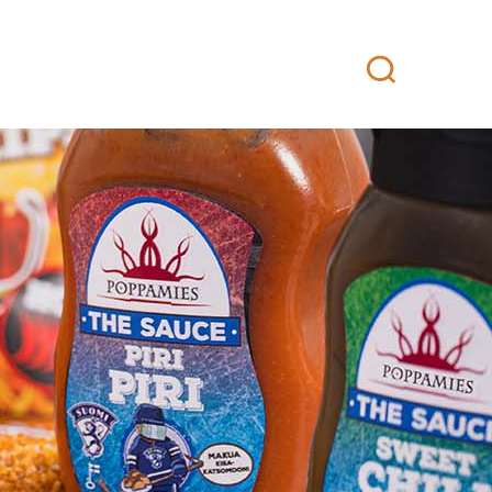
attikeittiö
Yhteystiedot
Fanituotteet