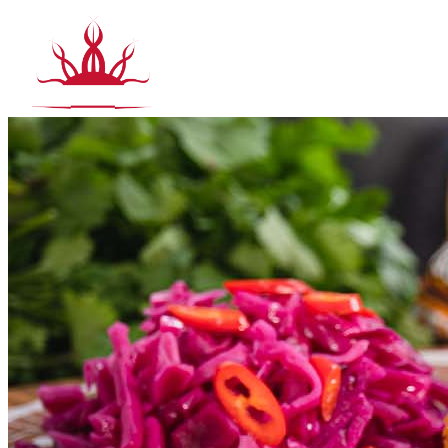
Siirry
sisältöön
T