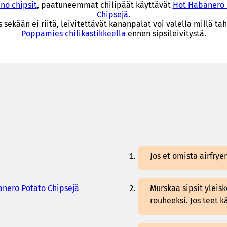
no chipsit
, paatuneemmat chilipäät käyttävät
Hot Habanero 
Chipsejä
.
os sekään ei riitä, leivitettävät kananpalat voi valella millä ta
Poppamies chilikastikkeella
ennen sipsileivitystä.
Jos et omista airfrye
nero Potato Chipsejä
Murskaa sipsit yleisk
rouheeksi. Jos teet k