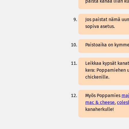
paista kanaa liian ku
Jos paistat nämä uuni
sopiva asetus.
Paistoaika on kymme
Leikkaa kypsät kanat 
kera: Poppamiehen 
chickenille.
Myös Poppamies
maj
mac & cheese
,
coles
kanaherkulle!