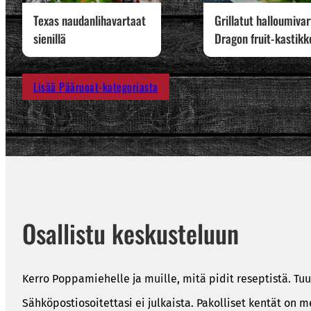
Texas naudanlihavartaat
Grillatut halloumiva
sienillä
Dragon fruit-kastikk
Lisää Pääruoat-kategoriasta
Osallistu keskusteluun
Kerro Poppamiehelle ja muille, mitä pidit reseptistä. Tuu
Sähköpostiosoitettasi ei julkaista.
Pakolliset kentät on m