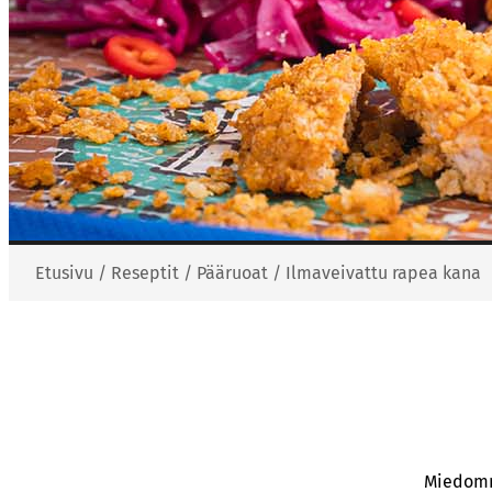
Etusivu
/
Reseptit
/
Pääruoat
/
Ilmaveivattu rapea kana
Miedomm