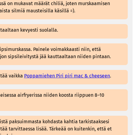
sä on mukavat määrät chiliä, joten murskaamisen
aista silmiä mausteisilla käsillä =).
taaltaan kevyesti suolalla.
sipsimurskassa. Painele voimakkaasti niin, että
n sipsileivitystä jää kauttaaltaan niiden pintaan.
yttää vaikka
Poppamiehen Piri piri mac & cheeseen
.
eisessa airfryerissa niiden koosta riippuen 8–10
iistä paksuimmasta kohdasta kahtia tarkistaaksesi
ää tarvittaessa lisää. Tärkeää on kuitenkin, että et