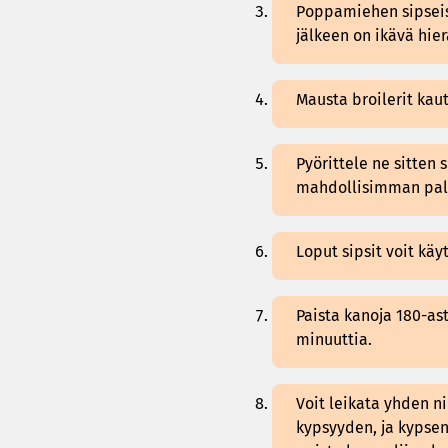
Poppamiehen sipseis
jälkeen on ikävä hier
Mausta broilerit kaut
Pyörittele ne sitten 
mahdollisimman paljo
Loput sipsit voit kä
Paista kanoja 180-ast
minuuttia.
Voit leikata yhden n
kypsyyden, ja kypsent