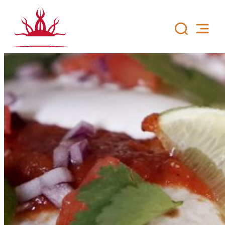
Siirry
sisältöön