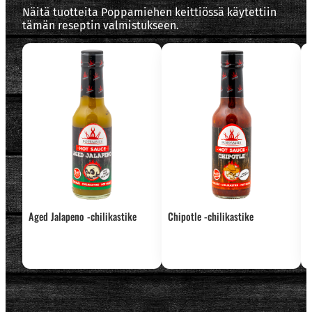
Näitä tuotteita Poppamiehen keittiössä käytettiin
tämän reseptin valmistukseen.
Aged Jalapeno -chilikastike
Chipotle -chilikastike
S