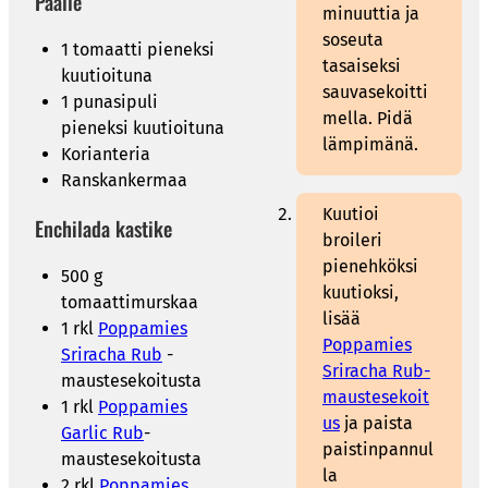
Päälle
minuuttia ja
soseuta
1 tomaatti pieneksi
tasaiseksi
kuutioituna
sauvasekoitti
1 punasipuli
mella. Pidä
pieneksi kuutioituna
lämpimänä.
Korianteria
Ranskankermaa
Kuutioi
Enchilada kastike
broileri
pienehköksi
500 g
kuutioksi,
tomaattimurskaa
lisää
1 rkl
Poppamies
Poppamies
Sriracha Rub
-
Sriracha Rub-
maustesekoitusta
maustesekoit
1 rkl
Poppamies
us
ja paista
Garlic Rub
-
paistinpannul
maustesekoitusta
la
2 rkl
Poppamies