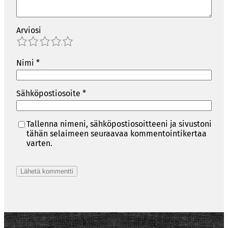
Arviosi
1
2
3
4
5
Nimi
*
Sähköpostiosoite
*
Tallenna nimeni, sähköpostiosoitteeni ja sivustoni
tähän selaimeen seuraavaa kommentointikertaa
varten.