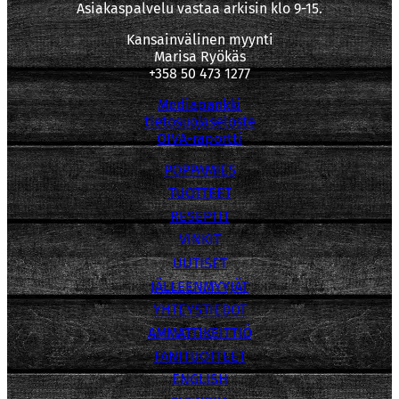
Asiakaspalvelu vastaa arkisin klo 9-15.
Kansainvälinen myynti
Marisa Ryökäs
+358 50 473 1277
Mediapankki
tietosuojaseloste
OIVA-raportti
POPPAMIES
TUOTTEET
RESEPTIT
VINKIT
UUTISET
JÄLLEENMYYJÄT
YHTEYSTIEDOT
AMMATTIKEITTIÖ
FANITUOTTEET
ENGLISH