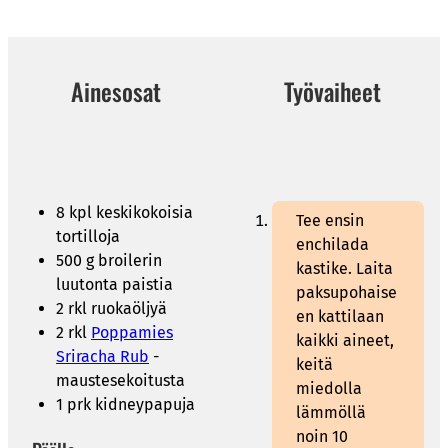
Ainesosat
Työvaiheet
8 kpl keskikokoisia
Tee ensin
tortilloja
enchilada
500 g broilerin
kastike. Laita
luutonta paistia
paksupohaise
2 rkl ruokaöljyä
en kattilaan
2 rkl
Poppamies
kaikki aineet,
Sriracha Rub
-
keitä
maustesekoitusta
miedolla
1 prk kidneypapuja
lämmöllä
noin 10