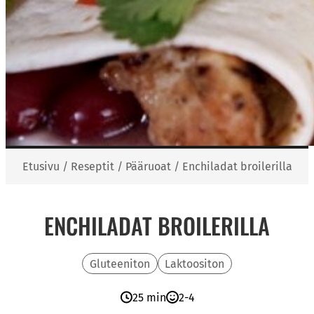
Etusivu
/
Reseptit
/
Pääruoat
/
Enchiladat broilerilla
ENCHILADAT BROILERILLA
Gluteeniton
Laktoositon
25 min
2-4