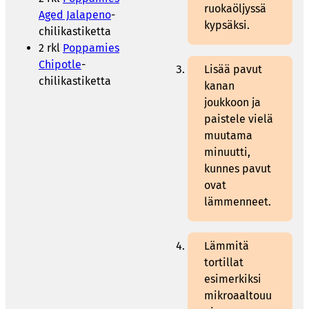
ruokaöljyssä
Aged Jalapeno
-
kypsäksi.
chilikastiketta
2 rkl
Poppamies
Chipotle
-
Lisää pavut
chilikastiketta
kanan
joukkoon ja
paistele vielä
muutama
minuutti,
kunnes pavut
ovat
lämmenneet.
Lämmitä
tortillat
esimerkiksi
mikroaaltouu