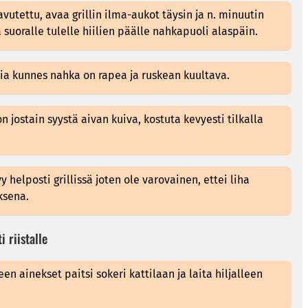
vutettu, avaa grillin ilma-aukot täysin ja n. minuutin
suoralle tulelle hiilien päälle nahkapuoli alaspäin.
ttia kunnes nahka on rapea ja ruskean kuultava.
on jostain syystä aivan kuiva, kostuta kevyesti tilkalla
y helposti grillissä joten ole varovainen, ettei liha
ksena.
 riistalle
een ainekset paitsi sokeri kattilaan ja laita hiljalleen