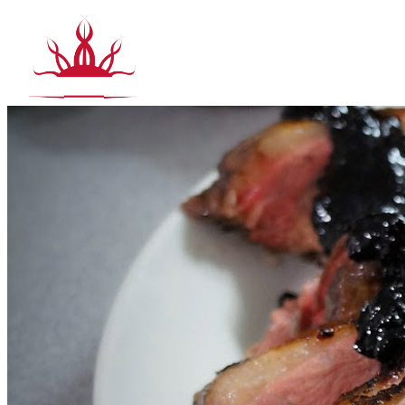
Siirry
sisältöön
T