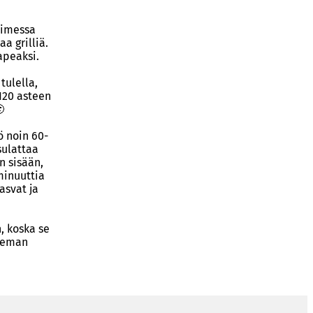
stimessa
a grilliä.
apeaksi.
tulella,
 120 asteen

ö noin 60-
sulattaa
n sisään,
minuuttia
asvat ja
, koska se
hieman