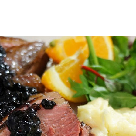
uotteet
Reseptit
Vinkit
Uutiset
Jälleenmyyjät
Amm