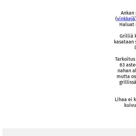
Ankan r
(
vinkkejä
Haluat 
Grilliä
kasataan s
Tarkoitus
63 aste
nahan al
mutta os
grillis
Lihaa ei 
kuivu