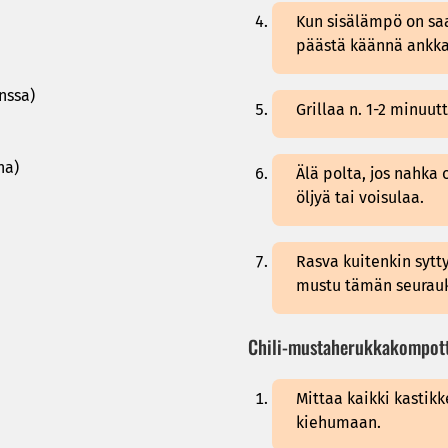
Kun sisälämpö on saa
päästä käännä ankka 
nssa)
Grillaa n. 1-2 minuu
na)
Älä polta, jos nahka 
öljyä tai voisulaa.
Rasva kuitenkin sytty
mustu tämän seurau
Chili-mustaherukkakompotti
Mittaa kaikki kastikk
kiehumaan.