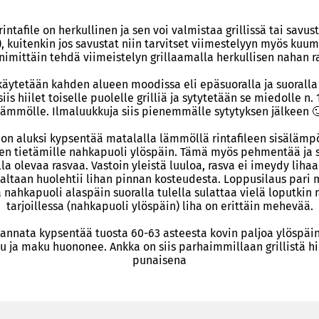
intafile on herkullinen ja sen voi valmistaa grillissä tai savu
), kuitenkin jos savustat niin tarvitset viimestelyyn myös kuuma
nimittäin tehdä viimeistelyn grillaamalla herkullisen nahan r
 käytetään kahden alueen moodissa eli epäsuoralla ja suoralla 
iis hiilet toiselle puolelle grilliä ja sytytetään se miedolle n.
lämmölle. Ilmaluukkuja siis pienemmälle sytytyksen jälkeen 
 on aluksi kypsentää matalalla lämmöllä rintafileen sisälämp
en tietämille nahkapuoli ylöspäin. Tämä myös pehmentää ja 
la olevaa rasvaa. Vastoin yleistä luuloa, rasva ei imeydy lihaa
altaan huolehtii lihan pinnan kosteudesta. Loppusilaus pari 
sä nahkapuoli alaspäin suoralla tulella sulattaa vielä loputkin r
tarjoillessa (nahkapuoli ylöspäin) liha on erittäin mehevää.
kannata kypsentää tuosta 60-63 asteesta kovin paljoa ylöspäin
u ja maku huononee. Ankka on siis parhaimmillaan grillistä 
punaisena