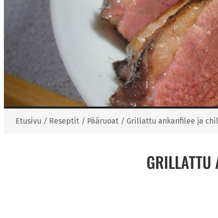
Etusivu
/
Reseptit
/
Pääruoat
/
Grillattu ankanfilee ja c
GRILLATTU