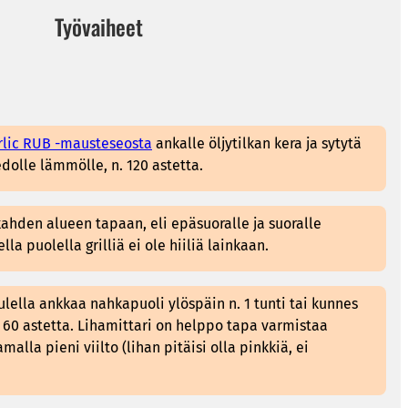
Työvaiheet
lic RUB -mausteseosta
ankalle öljytilkan kera ja sytytä
iedolle lämmölle, n. 120 astetta.
 kahden alueen tapaan, eli epäsuoralle ja suoralle
ella puolella grilliä ei ole hiiliä lainkaan.
ulella ankkaa nahkapuoli ylöspäin n. 1 tunti tai kunnes
60 astetta. Lihamittari on helppo tapa varmistaa
malla pieni viilto (lihan pitäisi olla pinkkiä, ei