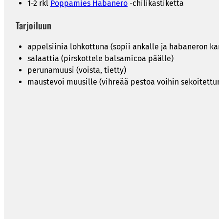
1-2 rkl
Poppamies Habanero
-chilikastiketta
Tarjoiluun
appelsiinia lohkottuna (sopii ankalle ja habaneron ka
salaattia (pirskottele balsamicoa päälle)
perunamuusi (voista, tietty)
maustevoi muusille (vihreää pestoa voihin sekoitettu