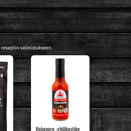
 reseptin valmistukseen.
Habanero -chilikastike