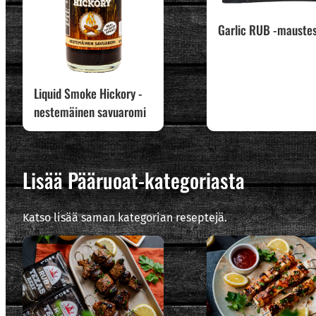
Garlic RUB -mauste
Liquid Smoke Hickory -
nestemäinen savuaromi
Lisää Pääruoat-kategoriasta
Katso lisää saman kategorian reseptejä.