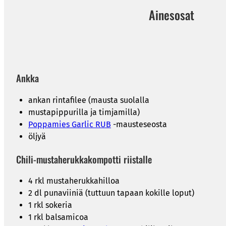
Ainesosat
Ankka
ankan rintafilee (mausta suolalla
mustapippurilla ja timjamilla)
Poppamies Garlic RUB
-mausteseosta
öljyä
Chili-mustaherukkakompotti riistalle
4 rkl mustaherukkahilloa
2 dl punaviiniä (tuttuun tapaan kokille loput)
1 rkl sokeria
1 rkl balsamicoa