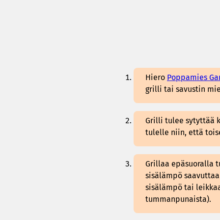
Hiero
Poppamies Gar
grilli tai savustin m
Grilli tulee sytyttää
tulelle niin, että tois
Grillaa epäsuoralla t
sisälämpö saavuttaa 
sisälämpö tai leikkaa
tummanpunaista).