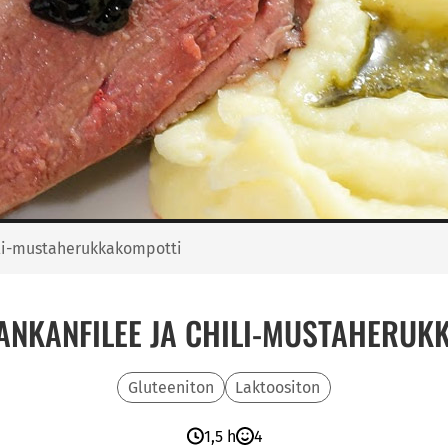
hili-mustaherukkakompotti
 ANKANFILEE JA CHILI-MUSTAHERUK
Gluteeniton
Laktoositon
1,5 h
4