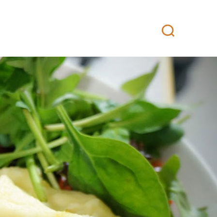
attikeittiö
Yhteystiedot
Fanituotteet