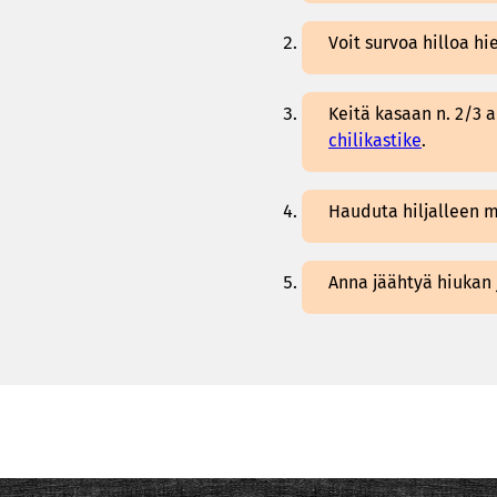
Voit survoa hilloa 
Keitä kasaan n. 2/3 a
chilikastike
.
Hauduta hiljalleen 
Anna jäähtyä hiukan j