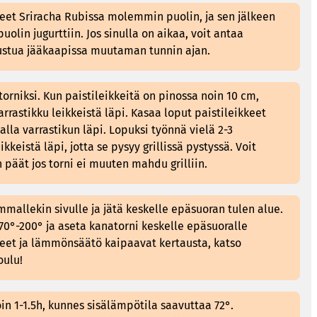
keet Sriracha Rubissa molemmin puolin, ja sen jälkeen
lin jugurttiin. Jos sinulla on aikaa, voit antaa
ustua jääkaapissa muutaman tunnin ajan.
torniksi. Kun paistileikkeitä on pinossa noin 10 cm,
rrastikku leikkeistä läpi. Kasaa loput paistileikkeet
lla varrastikun läpi. Lopuksi työnnä vielä 2-3
ikkeistä läpi, jotta se pysyy grillissä pystyssä. Voit
 päät jos torni ei muuten mahdu grilliin.
kummallekin sivulle ja jätä keskelle epäsuoran tulen alue.
170°-200° ja aseta kanatorni keskelle epäsuoralle
ueet ja lämmönsäätö kaipaavat kertausta, katso
oulu!
in 1-1.5h, kunnes sisälämpötila saavuttaa 72°.