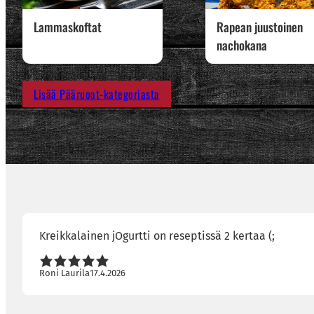
Lammaskoftat
Rapean juustoinen
nachokana
Lisää Pääruoat-kategoriasta
Kreikkalainen jOgurtti on reseptissä 2 kertaa (;
Roni Laurila
17.4.2026