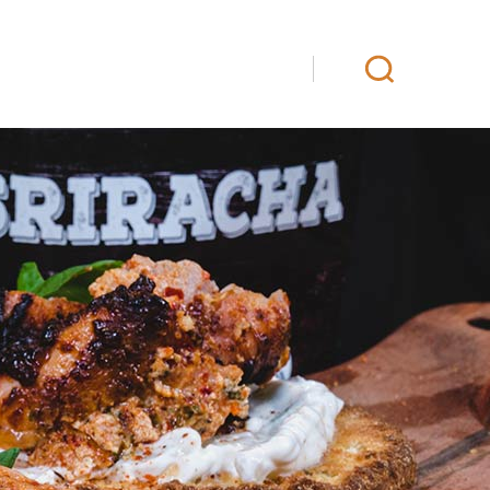
iö
Yhteystiedot
Fanituotteet
EN
SV