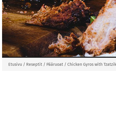
Etusivu
/
Reseptit
/
Pääruoat
/
Chicken Gyros with Tzatzik