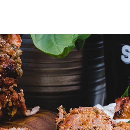
Reseptit
Vinkit
Uutiset
Jälleenmyyjät
Ammattikeitt