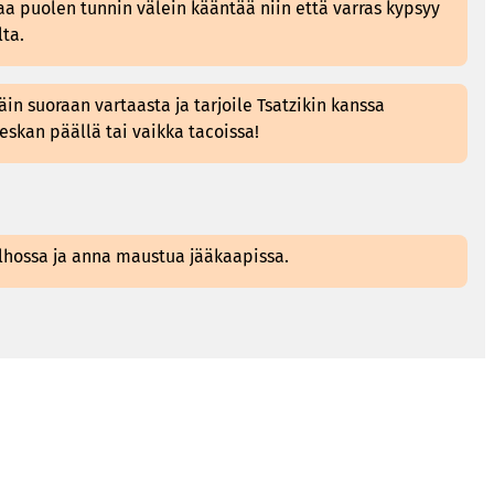
aa puolen tunnin välein kääntää niin että varras kypsyy
lta.
in suoraan vartaasta ja tarjoile Tsatzikin kanssa
ieskan päällä tai vaikka tacoissa!
lhossa ja anna maustua jääkaapissa.