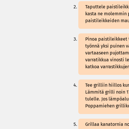
Taputtele paistileik
kasta ne molemmin puo
paistileikkeiden ma
Pinoa paistileikkeet 
työnnä yksi puinen va
vartaaseen pujottama
varratikkua vinosti le
katkoa varrastikkujen
Tee grilliin hiillos 
Lämmitä grilli noin 
tulelle. Jos lämpöal
Poppamiehen grillik
Grillaa kanatornia no