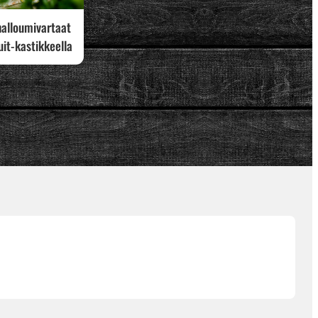
 halloumivartaat
uit-kastikkeella