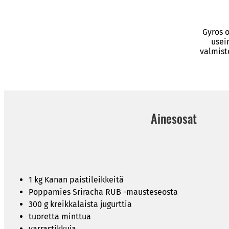
Gyros o
usei
valmist
Ainesosat
1 kg Kanan paistileikkeitä
Poppamies Sriracha RUB -mausteseosta
300 g kreikkalaista jugurttia
tuoretta minttua
varrastikkuja