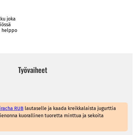
kku joka
iössä
n helppo
Työvaiheet
iracha RUB
lautaselle ja kaada kreikkalaista jugurttia
Hienonna kuorallinen tuoretta minttua ja sekoita