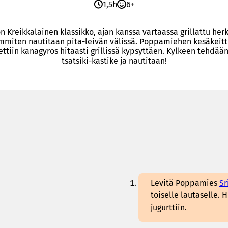
1,5h
6+
n Kreikkalainen klassikko, ajan kanssa vartaassa grillattu her
mmiten nautitaan pita-leivän välissä. Poppamiehen kesäkeitt
ettiin kanagyros hitaasti grillissä kypsyttäen. Kylkeen tehdää
tsatsiki-kastike ja nautitaan!
Levitä Poppamies
Sr
toiselle lautaselle. 
jugurttiin.