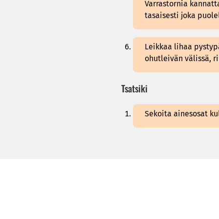
Varrastornia kannatt
tasaisesti joka puole
Leikkaa lihaa pystypä
ohutleivän välissä, r
Tsatsiki
Sekoita ainesosat ku