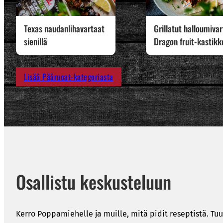
Texas naudanlihavartaat
Grillatut halloumiva
sienillä
Dragon fruit-kastikk
Lisää Pääruoat-kategoriasta
Osallistu keskusteluun
Kerro Poppamiehelle ja muille, mitä pidit reseptistä. Tuu