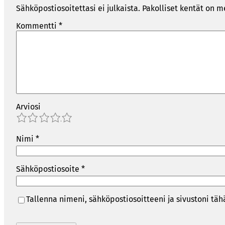
Sähköpostiosoitettasi ei julkaista.
Pakolliset kentät on m
Kommentti
*
Arviosi
1
2
3
4
5
Nimi
*
Sähköpostiosoite
*
Tallenna nimeni, sähköpostiosoitteeni ja sivustoni t