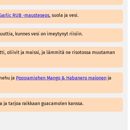
arlic RUB -mausteseos
, suola ja vesi.
uttia, kunnes vesi on imeytynyt riisiin.
ti, oliivit ja maissi, ja lämmitä ne risotossa muutaman
 mehu ja
Poppamiehen Mango & Habanero majonen
ja
la ja tarjoa raikkaan guacamolen kanssa.