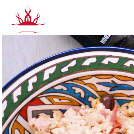
Siirry
sisältöön
T