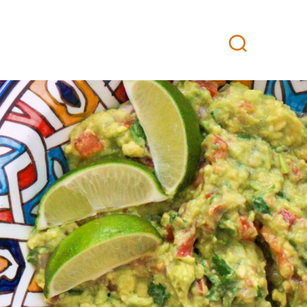
attikeittiö
Yhteystiedot
Fanituotteet