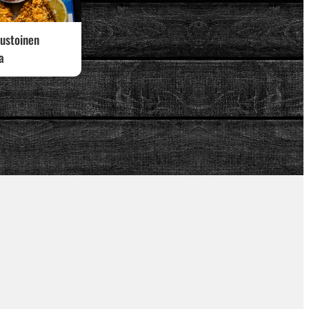
ustoinen
a