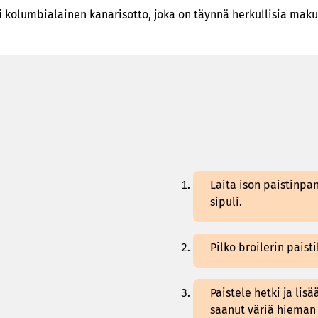
i kolumbialainen kanarisotto, joka on täynnä herkullisia maku
Laita ison paistinpan
sipuli.
Pilko broilerin paisti
Paistele hetki ja lis
saanut väriä hieman