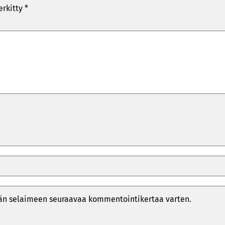
erkitty
*
ähän selaimeen seuraavaa kommentointikertaa varten.