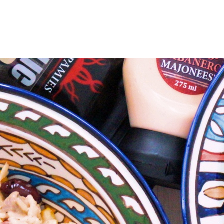
uotteet
Reseptit
Vinkit
Uutiset
Jälleenmyyjät
Amm