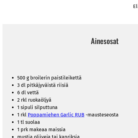
El
Ainesosat
500 g broilerin paistileikettä
3 dl pitkäjyväistä riisiä
6 dl vettä
2 rkl ruokaöljyä
1 sipuli silputtuna
1 rkl
Poppamiehen Garlic RUB
-mausteseosta
1 tl suolaa
1 prk makeaa maissia
mustia oliiveja tai kapriksia