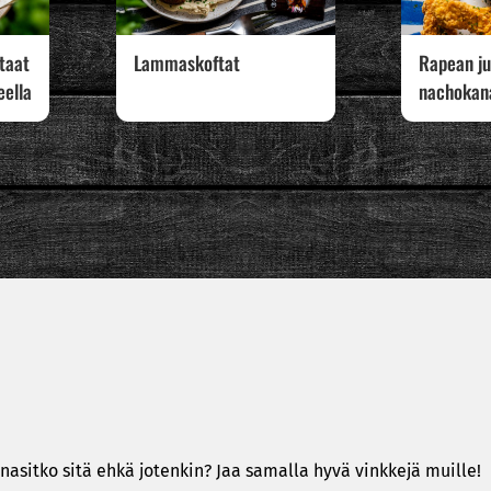
rtaat
Lammaskoftat
Rapean ju
eella
nachokan
nasitko sitä ehkä jotenkin? Jaa samalla hyvä vinkkejä muille!