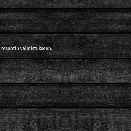
 reseptin valmistukseen.