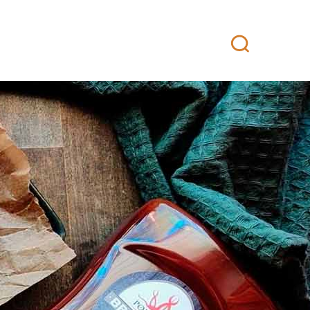
attikeittiö
Yhteystiedot
Fanituotteet