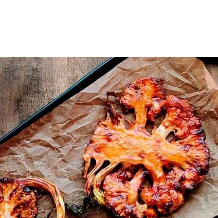
uotteet
Reseptit
Vinkit
Uutiset
Jälleenmyyjät
Amm