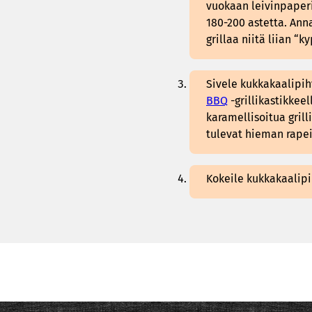
vuokaan leivinpaperi
180-200 astetta. Ann
grillaa niitä liian “
Sivele kukkakaalipih
BBQ
-grillikastikkee
karamellisoitua gril
tulevat hieman rapei
Kokeile kukkakaalipi