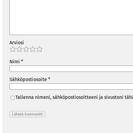
Arviosi
1
2
3
4
5
Nimi
*
Sähköpostiosoite
*
Tallenna nimeni, sähköpostiosoitteeni ja sivustoni t