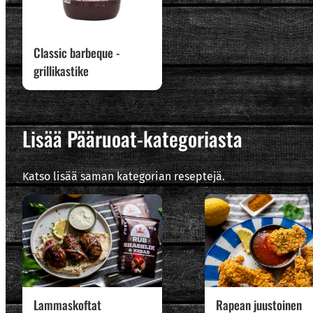
Classic barbeque -
grillikastike
Lisää Pääruoat-kategoriasta
Katso lisää saman kategorian reseptejä.
Lammaskoftat
Rapean juustoinen