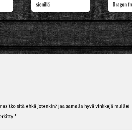
sienillä
Dragon fr
nasitko sitä ehkä jotenkin? Jaa samalla hyvä vinkkejä muille!
erkitty
*