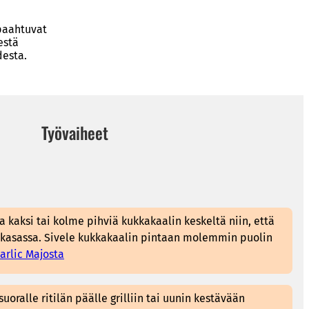
 paahtuvat
estä
desta.
Työvaiheet
 kaksi tai kolme pihviä kukkakaalin keskeltä niin, että
 kasassa. Sivele kukkakaalin pintaan molemmin puolin
rlic Majosta
suoralle ritilän päälle grilliin tai uunin kestävään