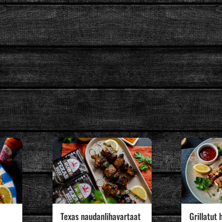
Texas naudanlihavartaat
Grillatut