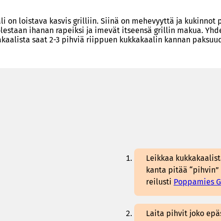
i on loistava kasvis grilliin. Siinä on mehevyyttä ja kukinnot
lestaan ihanan rapeiksi ja imevät itseensä grillin makua. Yhd
kaalista saat 2-3 pihviä riippuen kukkakaalin kannan paksuu
Leikkaa kukkakaalista
kanta pitää “pihvin”
reilusti
Poppamies Ga
Laita pihvit joko epä