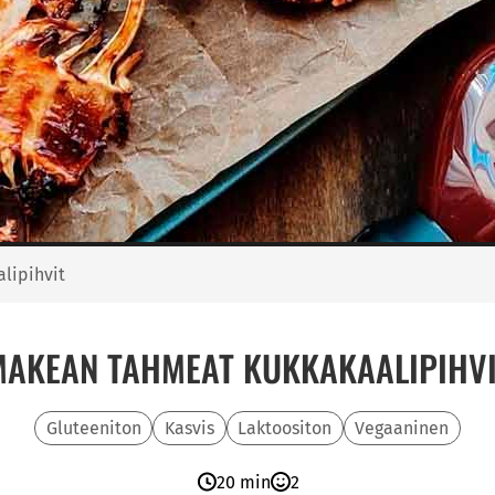
lipihvit
AKEAN TAHMEAT KUKKAKAALIPIHV
Gluteeniton
Kasvis
Laktoositon
Vegaaninen
20 min
2