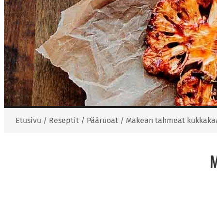
Etusivu
/
Reseptit
/
Pääruoat
/
Makean tahmeat kukkakaa
M