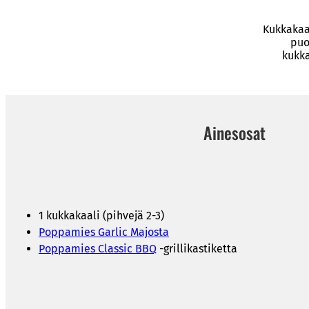
Kukkakaal
puo
kukka
Ainesosat
1 kukkakaali (pihvejä 2-3)
Poppamies Garlic Majosta
Poppamies Classic BBQ
-grillikastiketta