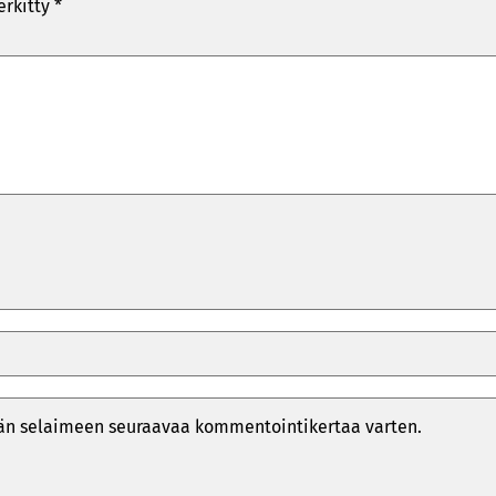
erkitty
*
ähän selaimeen seuraavaa kommentointikertaa varten.