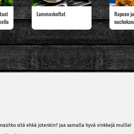
rtaat
Lammaskoftat
Rapean ju
eella
nachokan
nasitko sitä ehkä jotenkin? Jaa samalla hyvä vinkkejä muille!