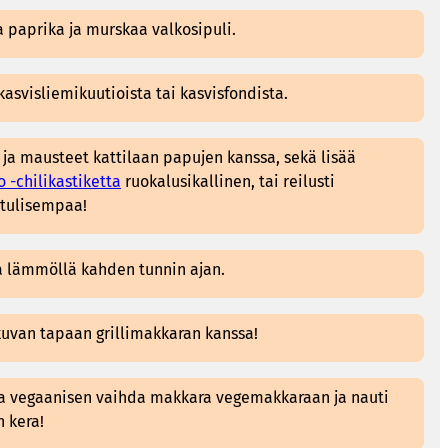
a paprika ja murskaa valkosipuli.
kasvisliemikuutioista tai kasvisfondista.
t ja mausteet kattilaan papujen kanssa, sekä lisää
-chilikastiketta
ruokalusikallinen, tai reilusti
tulisempaa!
a lämmöllä kahden tunnin ajan.
 kuvan tapaan grillimakkaran kanssa!
ta vegaanisen vaihda makkara vegemakkaraan ja nauti
n kera!