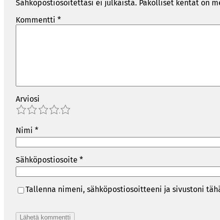
Sähköpostiosoitettasi ei julkaista.
Pakolliset kentät on m
Kommentti
*
Arviosi
1
2
3
4
5
Nimi
*
Sähköpostiosoite
*
Tallenna nimeni, sähköpostiosoitteeni ja sivustoni t