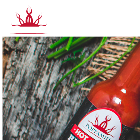
Siirry
sisältöön
T