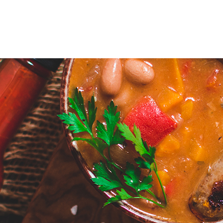
uotteet
Reseptit
Vinkit
Uutiset
Jälleenmyyjät
Amm