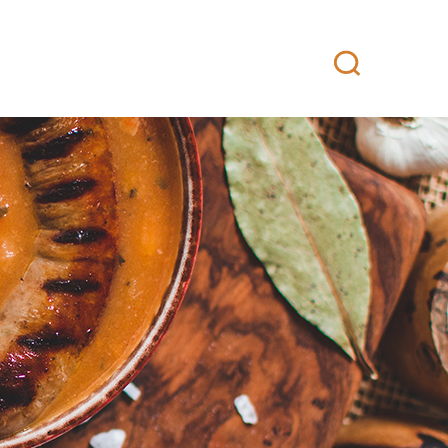
attikeittiö
Yhteystiedot
Fanituotteet