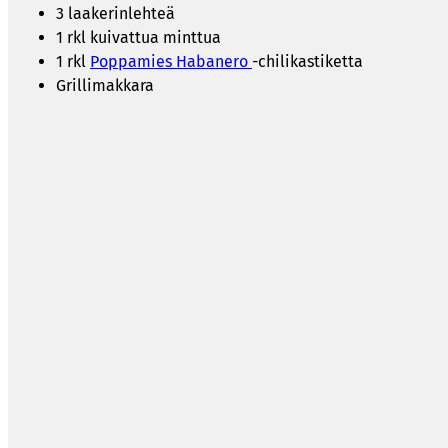
3 laakerinlehteä
1 rkl kuivattua minttua
1 rkl
Poppamies Habanero
-chilikastiketta
Grillimakkara