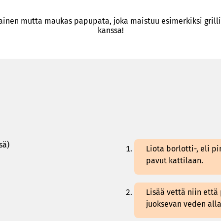
ainen mutta maukas papupata, joka maistuu esimerkiksi gril
kanssa!
sä)
Liota borlotti-, eli 
pavut kattilaan.
Lisää vettä niin että
juoksevan veden alla