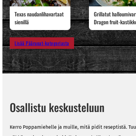
Texas naudanlihavartaat
Grillatut halloumiva
sienillä
Dragon fruit-kastikk
Lisää Pääruoat-kategoriasta
Osallistu keskusteluun
Kerro Poppamiehelle ja muille, mitä pidit reseptistä. Tuu