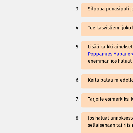
Silppua punasipuli j
Tee kasvisliemi joko 
Lisää kaikki ainekse
Poppamies Habanero 
enemmän jos haluat 
Keitä pataa miedoll
Tarjoile esimerkiksi
Jos haluat annokses
sellaisenaan tai riisi