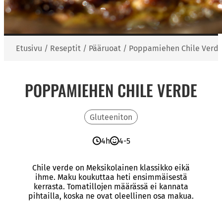
Etusivu
/
Reseptit
/
Pääruoat
/
Poppamiehen Chile Verd
POPPAMIEHEN CHILE VERDE
Gluteeniton
4h
4-5
Chile verde on Meksikolainen klassikko eikä
ihme. Maku koukuttaa heti ensimmäisestä
kerrasta. Tomatillojen määrässä ei kannata
pihtailla, koska ne ovat oleellinen osa makua.