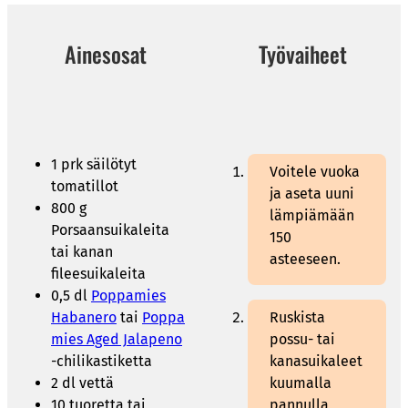
Ainesosat
Työvaiheet
1 prk säilötyt
Voitele vuoka
tomatillot
ja aseta uuni
800 g
lämpiämään
Porsaansuikaleita
150
tai kanan
asteeseen.
fileesuikaleita
0,5 dl
Poppamies
Habanero
tai
Poppa
Ruskista
mies Aged Jalapeno
possu- tai
-chilikastiketta
kanasuikaleet
2 dl vettä
kuumalla
10 tuoretta tai
pannulla