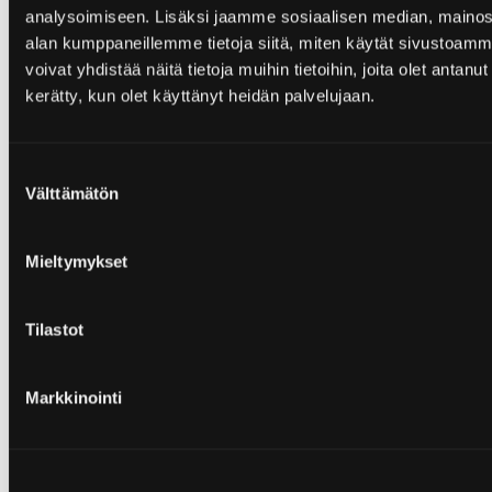
Osallistu keskusteluun
analysoimiseen. Lisäksi jaamme sosiaalisen median, mainosa
alan kumppaneillemme tietoja siitä, miten käytät sivusto
voivat yhdistää näitä tietoja muihin tietoihin, joita olet antanut h
kerätty, kun olet käyttänyt heidän palvelujaan.
Kerro Poppamiehelle ja muille, mitä pidit
reseptistä. Tuunasitko sitä ehkä jotenkin? Jaa
samalla hyvä vinkkejä muille!
Suostumuksen
Sähköpostiosoitettasi ei julkaista.
Pakolliset kentät
Välttämätön
valinta
on merkitty
*
Kommentti
*
Mieltymykset
Tilastot
Markkinointi
Arviosi
1
2
3
4
5