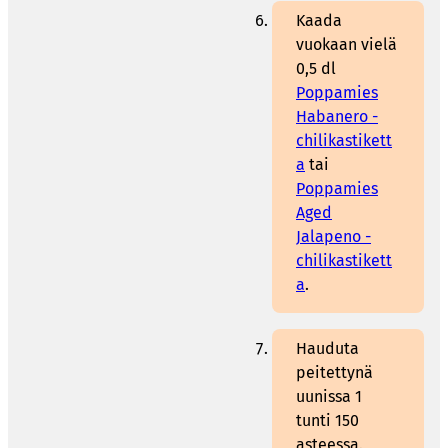
Kaada
vuokaan vielä
0,5 dl
Poppamies
Habanero -
chilikastikett
a
tai
Poppamies
Aged
Jalapeno -
chilikastikett
a
.
Hauduta
peitettynä
uunissa 1
tunti 150
asteessa.