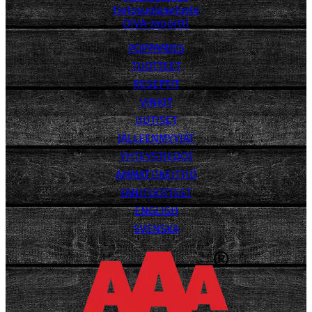
tietosuojaseloste
OIVA-raportti
POPPAMIES
TUOTTEET
RESEPTIT
VINKIT
UUTISET
JÄLLEENMYYJÄT
YHTEYSTIEDOT
AMMATTIKEITTIÖ
FANITUOTTEET
ENGLISH
SVENSKA