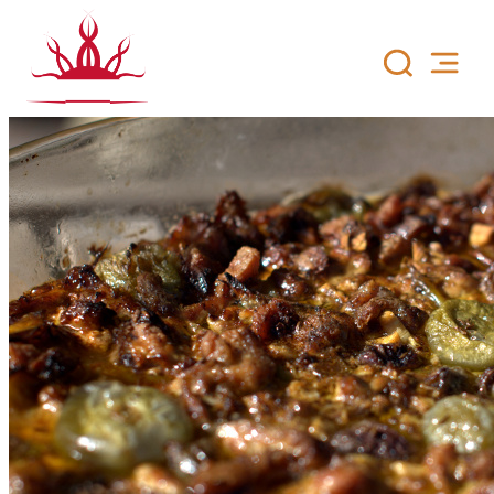
Siirry
sisältöön