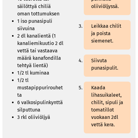
säilöttyä chiliä
oliiviöljyssä.
oman tottumuksen
1 iso punasipuli
Leikkaa chilit
siivuina
ja poista
2 dl kanalientä (1
siemenet.
kanaliemikuutio 2 dl
vettä tai vastaava
määrä kanafondilla
Siivuta
tehtyä lientä)
punasipulit.
1/2 tl kuminaa
1/2 tl
mustapippurirouhet
Kaada
ta
lihasuikaleet,
6 valkosipulinkynttä
chilit, sipuli ja
silputtuna
tomatillot
3 rkl oliiviöljyä
vuokaan 2dl
vettä kera.