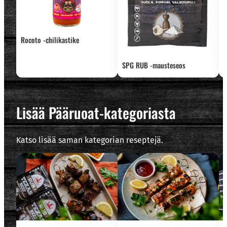
Rocoto -chilikastike
SPG RUB -mausteseos
S
Lisää Pääruoat-kategoriasta
Katso lisää saman kategorian reseptejä.