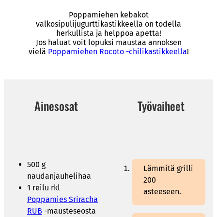
Poppamiehen kebakot
valkosipulijugurttikastikkeella on todella
herkullista ja helppoa apetta!
Jos haluat voit lopuksi maustaa annoksen
vielä
Poppamiehen Rocoto -chilikastikkeella
!
Ainesosat
Työvaiheet
500 g
Lämmitä grilli
naudanjauhelihaa
200
1 reilu rkl
asteeseen.
Poppamies Sriracha
RUB
-mausteseosta