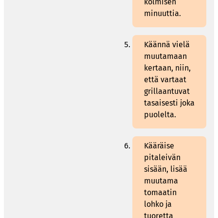
kolmisen
minuuttia.
Käännä vielä
muutamaan
kertaan, niin,
että vartaat
grillaantuvat
tasaisesti joka
puolelta.
Kääräise
pitaleivän
sisään, lisää
muutama
tomaatin
lohko ja
tuoretta