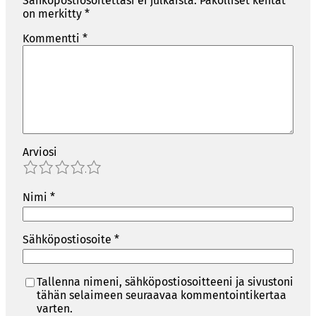
Sähköpostiosoitettasi ei julkaista.
Pakolliset kentät
on merkitty
*
Kommentti
*
Arviosi
1
2
3
4
5
Nimi
*
Sähköpostiosoite
*
Tallenna nimeni, sähköpostiosoitteeni ja sivustoni
tähän selaimeen seuraavaa kommentointikertaa
varten.