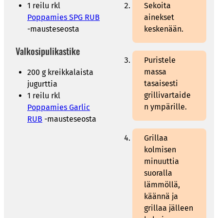
1 reilu rkl
Sekoita
Poppamies SPG RUB
ainekset
-mausteseosta
keskenään.
Valkosipulikastike
Puristele
massa
200 g kreikkalaista
tasaisesti
jugurttia
grillivartaide
1 reilu rkl
n ympärille.
Poppamies Garlic
RUB
-mausteseosta
Grillaa
kolmisen
minuuttia
suoralla
lämmöllä,
käännä ja
grillaa jälleen