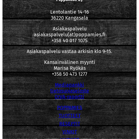
Lentolantie 14-16
36220 Kangasala
Asiakaspalvelu
asiakaspalvelu(at)poppamies.fi
+358 40 017 1075
Asiakaspalvelu vastaa arkisin klo 9-15.
Kansainvälinen myynti
Marisa Ryökäs
+358 50 473 1277
Mediapankki
tietosuojaseloste
OIVA-raportti
POPPAMIES
TUOTTEET
RESEPTIT
VINKIT