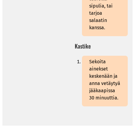
sipulia, tai
tarjoa
salaatin
kanssa.
Kastike
Sekoita
ainekset
keskenään ja
anna vetäytyä
jääkaapissa
30 minuuttia.