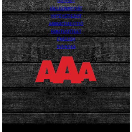
UUTISET
JÄLLEENMYYJÄT
YHTEYSTIEDOT
AMMATTIKEITTIÖ
FANITUOTTEET
ENGLISH
SVENSKA