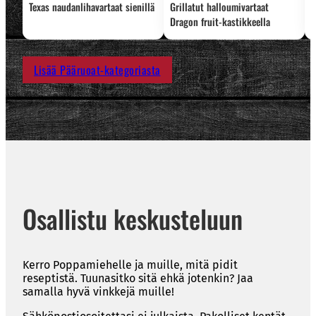
Texas naudanlihavartaat sienillä
Grillatut halloumivartaat
L
Dragon fruit-kastikkeella
Lisää Pääruoat-kategoriasta
Osallistu keskusteluun
Kerro Poppamiehelle ja muille, mitä pidit
reseptistä. Tuunasitko sitä ehkä jotenkin? Jaa
samalla hyvä vinkkejä muille!