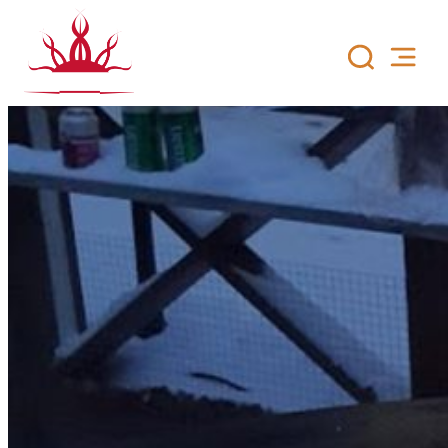
Siirry
sisältöön