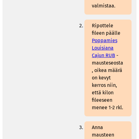
valmistaa.
Ripottele
fileen päälle
Poppamies
Louisiana
Cajun RUB
-
mausteseosta
, oikea määrä
on kevyt
kerros niin,
että kilon
fileeseen
menee 1-2 rkl.
Anna
mausteen