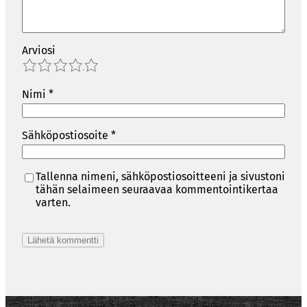
Arviosi
1
2
3
4
5
Nimi
*
Sähköpostiosoite
*
Tallenna nimeni, sähköpostiosoitteeni ja sivustoni
tähän selaimeen seuraavaa kommentointikertaa
varten.