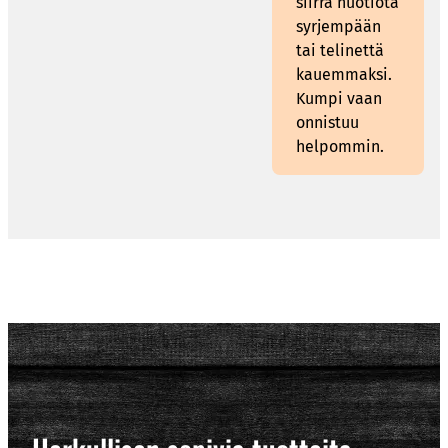
siirrä nuotiota
syrjempään
tai telinettä
kauemmaksi.
Kumpi vaan
onnistuu
helpommin.