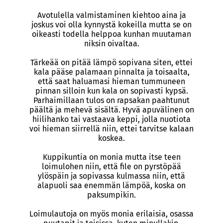
Avotulella valmistaminen kiehtoo aina ja
joskus voi olla kynnystä kokeilla mutta se on
oikeasti todella helppoa kunhan muutaman
niksin oivaltaa.
Tärkeää on pitää lämpö sopivana siten, ettei
kala pääse palamaan pinnalta ja toisaalta,
että saat haluamasi hieman tummuneen
pinnan silloin kun kala on sopivasti kypsä.
Parhaimillaan tulos on rapsakan paahtunut
päältä ja mehevä sisältä. Hyvä apuvälinen on
hiilihanko tai vastaava keppi, jolla nuotiota
voi hieman siirrellä niin, ettei tarvitse kalaan
koskea.
Kuppikuntia on monia mutta itse teen
loimulohen niin, että file on pyrstöpää
ylöspäin ja sopivassa kulmassa niin, että
alapuoli saa enemmän lämpöä, koska on
paksumpikin.
Loimulautoja on myös monia erilaisia, osassa