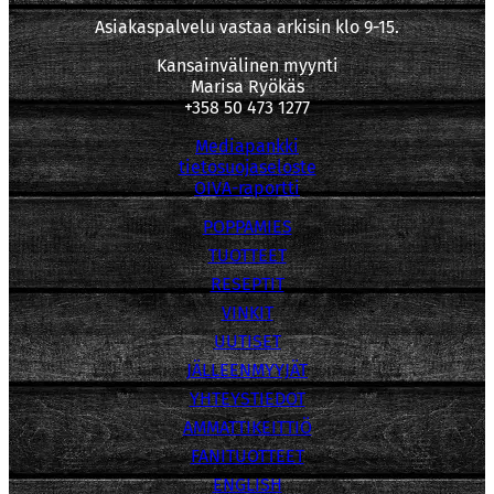
Asiakaspalvelu vastaa arkisin klo 9-15.
Kansainvälinen myynti
Marisa Ryökäs
+358 50 473 1277
Mediapankki
tietosuojaseloste
OIVA-raportti
POPPAMIES
TUOTTEET
RESEPTIT
VINKIT
UUTISET
JÄLLEENMYYJÄT
YHTEYSTIEDOT
AMMATTIKEITTIÖ
FANITUOTTEET
ENGLISH