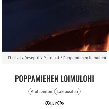
Etusivu
/
Reseptit
/
Pääruoat
/
Poppamiehen loimulohi
POPPAMIEHEN LOIMULOHI
Gluteeniton
Laktoositon
1,5 h
6