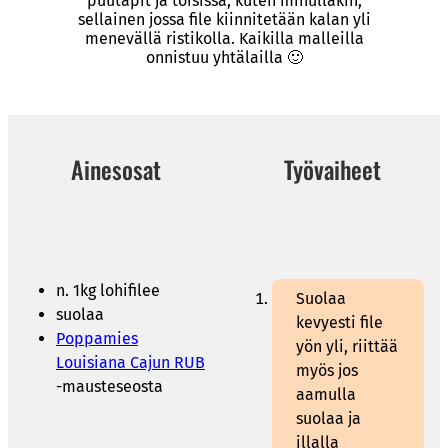
puutapit ja toisissa, kuten minullakin,
sellainen jossa file kiinnitetään kalan yli
menevällä ristikolla. Kaikilla malleilla
onnistuu yhtälailla 🙂
Ainesosat
Työvaiheet
n. 1kg lohifilee
Suolaa
suolaa
kevyesti file
Poppamies
yön yli, riittää
Louisiana Cajun RUB
myös jos
-mausteseosta
aamulla
suolaa ja
illalla