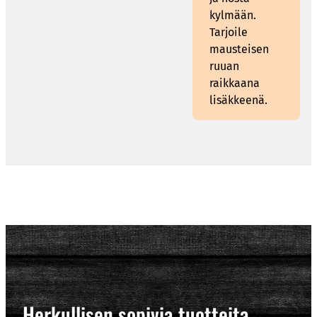
kylmään.
Tarjoile
mausteisen
ruuan
raikkaana
lisäkkeenä.
Herkullisen sopivia tuotteita