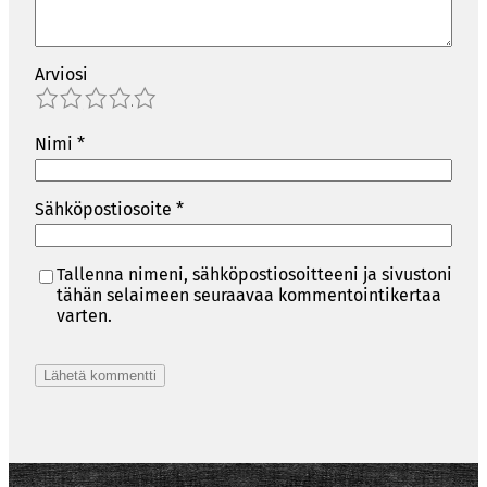
Arviosi
1
2
3
4
5
Nimi
*
Sähköpostiosoite
*
Tallenna nimeni, sähköpostiosoitteeni ja sivustoni
tähän selaimeen seuraavaa kommentointikertaa
varten.