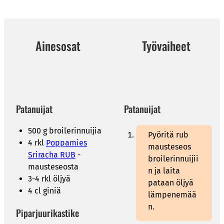
Ainesosat
Työvaiheet
Patanuijat
Patanuijat
500 g broilerinnuijia
Pyöritä rub
4 rkl
Poppamies
mausteseos
Sriracha RUB
-
broilerinnuijii
mausteseosta
n ja laita
3-4 rkl öljyä
pataan öljyä
4 cl giniä
lämpenemää
n.
Piparjuurikastike