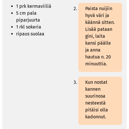
1 prk kermaviiliä
Paista nuijiin
5 cm pala
hyvä väri ja
piparjuurta
käännä sitten.
1 rkl sokeria
Lisää pataan
ripaus suolaa
gini, laita
kansi päälle
ja anna
hautua n. 20
minuuttia.
Kun nostat
kannen
suurinosa
nesteestä
pitäisi olla
kadonnut.