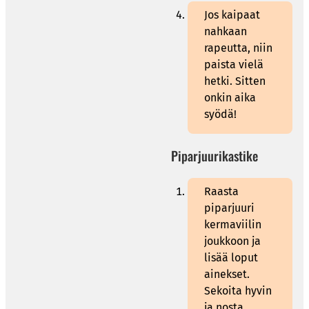
Jos kaipaat
nahkaan
rapeutta, niin
paista vielä
hetki. Sitten
onkin aika
syödä!
Piparjuurikastike
Raasta
piparjuuri
kermaviilin
joukkoon ja
lisää loput
ainekset.
Sekoita hyvin
ja nosta