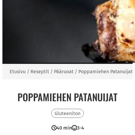
Etusivu
/
Reseptit
/
Pääruoat
/
Poppamiehen Patanuijat
POPPAMIEHEN PATANUIJAT
Gluteeniton
40 min
3-4