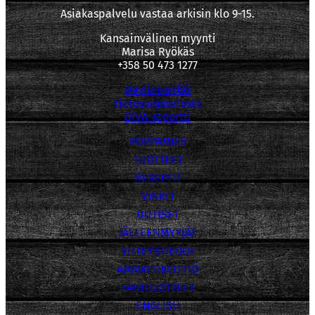
Asiakaspalvelu vastaa arkisin klo 9-15.
Kansainvälinen myynti
Marisa Ryökäs
+358 50 473 1277
Mediapankki
tietosuojaseloste
OIVA-raportti
POPPAMIES
TUOTTEET
RESEPTIT
VINKIT
UUTISET
JÄLLEENMYYJÄT
YHTEYSTIEDOT
AMMATTIKEITTIÖ
FANITUOTTEET
ENGLISH