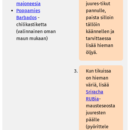
majoneesia
juures-tikut
Poppamies
pannulle,
Barbados
-
paista silloin
chilikastiketta
tällöin
(valinnainen oman
käännellen ja
maun mukaan)
tarvittaessa
lisää hieman
öljyä.
Kun tikuissa
on hieman
väriä, lisää
Sriracha
RUBia
-
mausteseosta
juuresten
päälle
(pyörittele