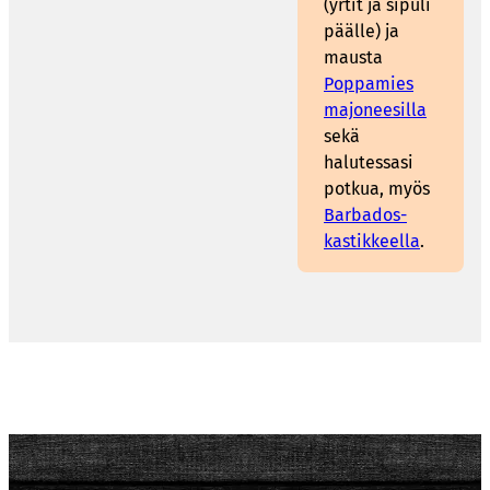
(yrtit ja sipuli
päälle) ja
mausta
Poppamies
majoneesilla
sekä
halutessasi
potkua, myös
Barbados-
kastikkeella
.