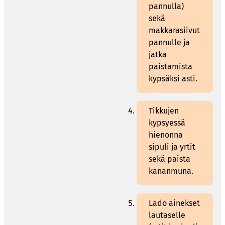
pannulla)
sekä
makkarasiivut
pannulle ja
jatka
paistamista
kypsäksi asti.
Tikkujen
kypsyessä
hienonna
sipuli ja yrtit
sekä paista
kananmuna.
Lado ainekset
lautaselle