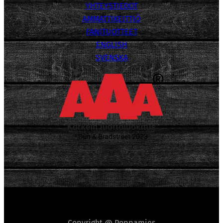
YHTEYSTIEDOT
AMMATTIKEITTIÖ
FANITUOTTEET
ENGLISH
SVENSKA
Copyright @ Poppamies