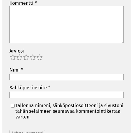
Kommentti
*
Arviosi
1
2
3
4
5
Nimi
*
Sähköpostiosoite
*
Tallenna nimeni, sähköpostiosoitteeni ja sivustoni
tähän selaimeen seuraavaa kommentointikertaa
varten.