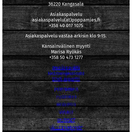
36220 Kangasala
Asiakaspalvelu
asiakaspalvelu(at)poppamies.fi
+358 40 017 1075
Asiakaspalvelu vastaa arkisin klo 9-15.
Kansainvälinen myynti
Marisa Ryökäs
+358 50 473 1277
Mediapankki
tietosuojaseloste
OIVA-raportti
POPPAMIES
TUOTTEET
RESEPTIT
VINKIT
UUTISET
JÄLLEENMYYJÄT