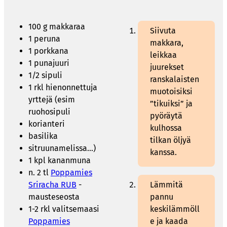
100 g makkaraa
Siivuta
1 peruna
makkara,
1 porkkana
leikkaa
1 punajuuri
juurekset
1/2 sipuli
ranskalaisten
1 rkl hienonnettuja
muotoisiksi
yrttejä (esim
”tikuiksi” ja
ruohosipuli
pyöräytä
korianteri
kulhossa
basilika
tilkan öljyä
sitruunamelissa…)
kanssa.
1 kpl kananmuna
n. 2 tl
Poppamies
Sriracha RUB
-
Lämmitä
mausteseosta
pannu
1-2 rkl valitsemaasi
keskilämmöll
Poppamies
e ja kaada