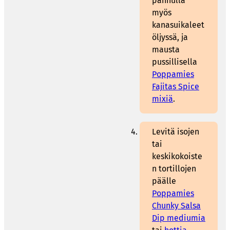
pannulla
myös
kanasuikaleet
öljyssä, ja
mausta
pussillisella
Poppamies
Fajitas Spice
mixiä
.
Levitä isojen
tai
keskikokoiste
n tortillojen
päälle
Poppamies
Chunky Salsa
Dip mediumia