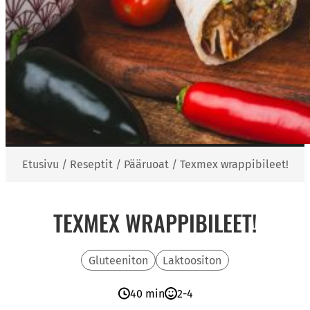
Etusivu
/
Reseptit
/
Pääruoat
/
Texmex wrappibileet!
TEXMEX WRAPPIBILEET!
Gluteeniton
Laktoositon
40 min
2-4