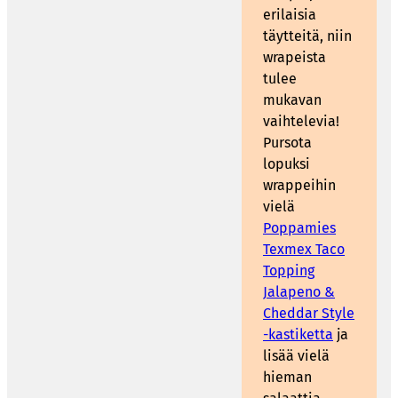
erilaisia
täytteitä, niin
wrapeista
tulee
mukavan
vaihtelevia!
Pursota
lopuksi
wrappeihin
vielä
Poppamies
Texmex Taco
Topping
Jalapeno &
Cheddar Style
-kastiketta
ja
lisää vielä
hieman