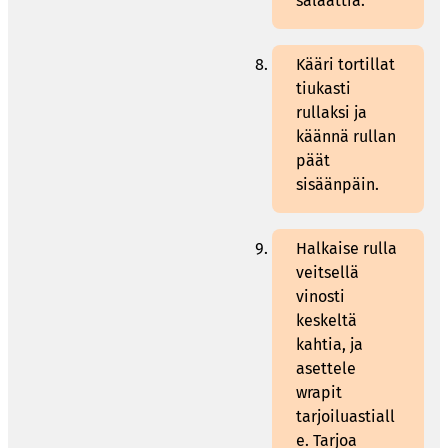
salaattia.
Kääri tortillat
tiukasti
rullaksi ja
käännä rullan
päät
sisäänpäin.
Halkaise rulla
veitsellä
vinosti
keskeltä
kahtia, ja
asettele
wrapit
tarjoiluastiall
e. Tarjoa