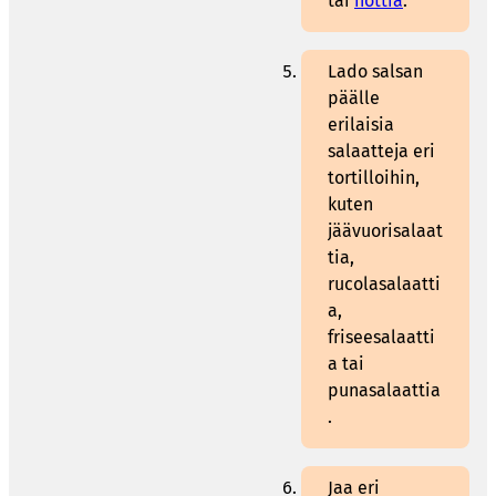
tai
hottia
.
Lado salsan
päälle
erilaisia
salaatteja eri
tortilloihin,
kuten
jäävuorisalaat
tia,
rucolasalaatti
a,
friseesalaatti
a tai
punasalaattia
.
Jaa eri