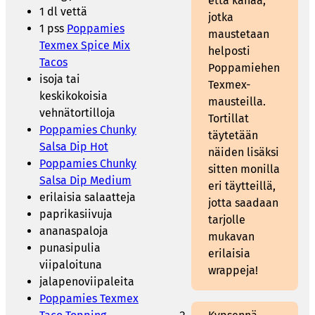
että kanaa,
1 dl vettä
jotka
1 pss
Poppamies
maustetaan
Texmex Spice Mix
helposti
Tacos
Poppamiehen
isoja tai
Texmex-
keskikokoisia
mausteilla.
vehnätortilloja
Tortillat
Poppamies Chunky
täytetään
Salsa Dip Hot
näiden lisäksi
Poppamies Chunky
sitten monilla
Salsa Dip Medium
eri täytteillä,
erilaisia salaatteja
jotta saadaan
paprikasiivuja
tarjolle
ananaspaloja
mukavan
punasipulia
erilaisia
viipaloituna
wrappeja!
jalapenoviipaleita
Poppamies Texmex