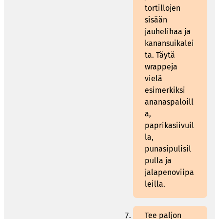
tortillojen
sisään
jauhelihaa ja
kanansuikalei
ta. Täytä
wrappeja
vielä
esimerkiksi
ananaspaloill
a,
paprikasiivuil
la,
punasipulisil
pulla ja
jalapenoviipa
leilla.
Tee paljon