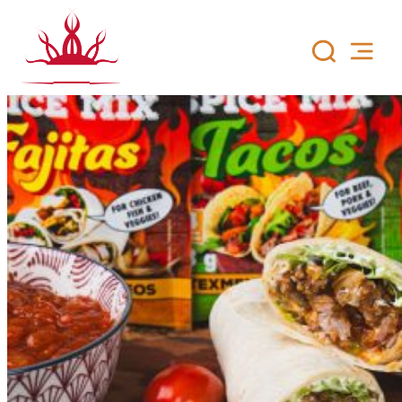
Siirry
sisältöön