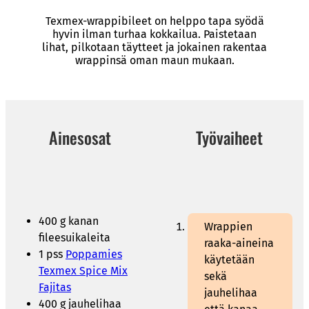
Texmex-wrappibileet on helppo tapa syödä
hyvin ilman turhaa kokkailua. Paistetaan
lihat, pilkotaan täytteet ja jokainen rakentaa
wrappinsä oman maun mukaan.
Ainesosat
Työvaiheet
400 g kanan
Wrappien
fileesuikaleita
raaka-aineina
1 pss
Poppamies
käytetään
Texmex Spice Mix
sekä
Fajitas
jauhelihaa
400 g jauhelihaa