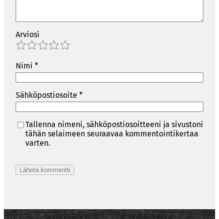
Arviosi
1
2
3
4
5
Nimi
*
Sähköpostiosoite
*
Tallenna nimeni, sähköpostiosoitteeni ja sivustoni
tähän selaimeen seuraavaa kommentointikertaa
varten.