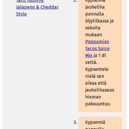
Taco Topping
Kypsennä
Jalapeno & Cheddar
jauheliha
Style
pannulla
öljytilkassa ja
sekoita
mukaan
Poppamies
Tacos Spice
Mix
ja 1 dl
vettä.
Kypsentele
vielä sen
aikaa että
jauhelihaseos
hieman
paksuuntuu.
Kypsennä