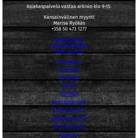
Asiakaspalvelu vastaa arkisin klo 9-15.
Kansainvälinen myynti
Marisa Ryökäs
+358 50 473 1277
Mediapankki
tietosuojaseloste
OIVA-raportti
POPPAMIES
TUOTTEET
RESEPTIT
VINKIT
UUTISET
JÄLLEENMYYJÄT
YHTEYSTIEDOT
AMMATTIKEITTIÖ
FANITUOTTEET
ENGLISH