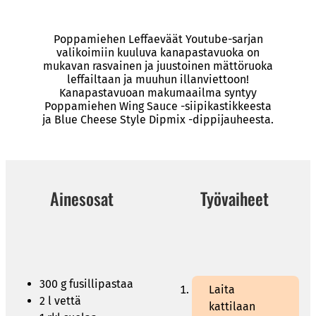
Poppamiehen Leffaeväät Youtube-sarjan
valikoimiin kuuluva kanapastavuoka on
mukavan rasvainen ja juustoinen mättöruoka
leffailtaan ja muuhun illanviettoon!
Kanapastavuoan makumaailma syntyy
Poppamiehen Wing Sauce -siipikastikkeesta
ja Blue Cheese Style Dipmix -dippijauheesta.
Ainesosat
Työvaiheet
300 g fusillipastaa
Laita
2 l vettä
kattilaan