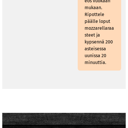
eos vuokaan
mukaan.
Ripottele
päälle loput
mozzarellaraa
steet ja
kypsennä 200
asteisessa
uunissa 20
minuuttia.