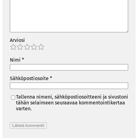
Arviosi
1
2
3
4
5
Nimi
*
Sähköpostiosoite
*
Tallenna nimeni, sähköpostiosoitteeni ja sivustoni
tähän selaimeen seuraavaa kommentointikertaa
varten.