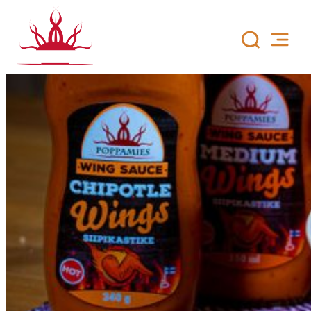
Siirry
sisältöön