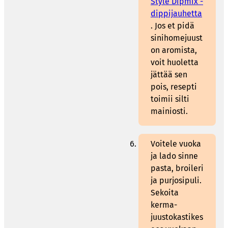
Style Dipmix -
dippijauhetta
. Jos et pidä
sinihomejuust
on aromista,
voit huoletta
jättää sen
pois, resepti
toimii silti
mainiosti.
Voitele vuoka
ja lado sinne
pasta, broileri
ja purjosipuli.
Sekoita
kerma-
juustokastikes