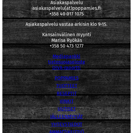
Asiakaspalvelu
asiakaspalvelu(at)poppamies.fi
+358 40 017 1075
Asiakaspalvelu vastaa arkisin klo 9-15.
Kansainvälinen myynti
Marisa Ryökäs
+358 50 473 1277
Mediapankki
tietosuojaseloste
OIVA-raportti
POPPAMIES
TUOTTEET
RESEPTIT
VINKIT
UUTISET
JÄLLEENMYYJÄT
YHTEYSTIEDOT
AMMATTIKEITTIÖ