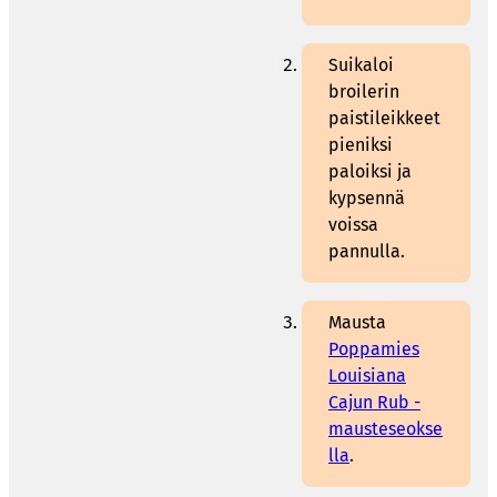
Suikaloi
broilerin
paistileikkeet
pieniksi
paloiksi ja
kypsennä
voissa
pannulla.
Mausta
Poppamies
Louisiana
Cajun Rub -
mausteseokse
lla
.