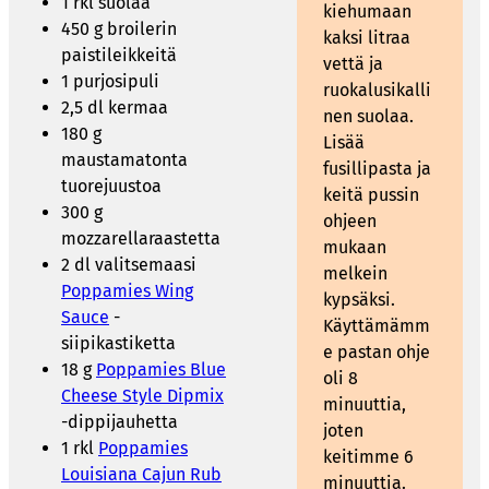
1 rkl suolaa
kiehumaan
450 g broilerin
kaksi litraa
paistileikkeitä
vettä ja
1 purjosipuli
ruokalusikalli
2,5 dl kermaa
nen suolaa.
180 g
Lisää
maustamatonta
fusillipasta ja
tuorejuustoa
keitä pussin
300 g
ohjeen
mozzarellaraastetta
mukaan
2 dl valitsemaasi
melkein
Poppamies Wing
kypsäksi.
Sauce
-
Käyttämämm
siipikastiketta
e pastan ohje
18 g
Poppamies Blue
oli 8
Cheese Style Dipmix
minuuttia,
-dippijauhetta
joten
1 rkl
Poppamies
keitimme 6
Louisiana Cajun Rub
minuuttia.