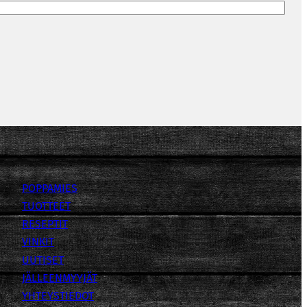
POPPAMIES
TUOTTEET
RESEPTIT
VINKIT
UUTISET
JÄLLEENMYYJÄT
YHTEYSTIEDOT