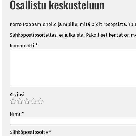
Osallistu keskusteluun
Kerro Poppamiehelle ja muille, mitä pidit reseptistä. Tuu
Sähköpostiosoitettasi ei julkaista.
Pakolliset kentät on m
Kommentti
*
Arviosi
1
2
3
4
5
Nimi
*
Sähköpostiosoite
*