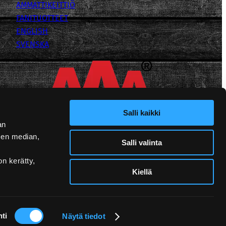
AMMATTIKEITTIÖ
FANITUOTTEET
ENGLISH
SVENSKA
Salli kaikki
an
sen median,
Salli valinta
on kerätty,
Kiellä
ti
Näytä tiedot