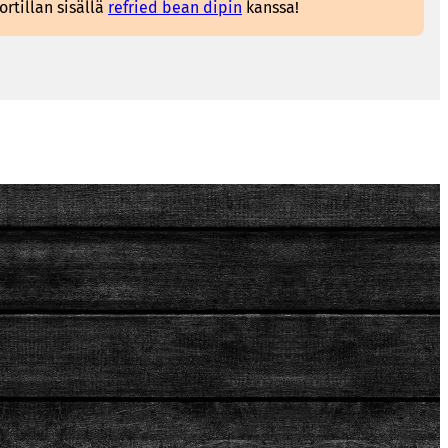
ortillan sisällä
refried bean dipin
kanssa!