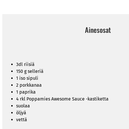
Ainesosat
3dl riisiä
150 g selleriä
1 iso sipuli
2 porkkanaa
1 paprika
4 rkl Poppamies Awesome Sauce -kastiketta
suolaa
öljyä
vettä