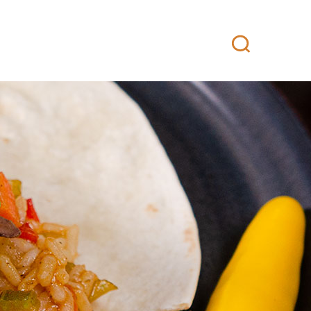
attikeittiö
Yhteystiedot
Fanituotteet