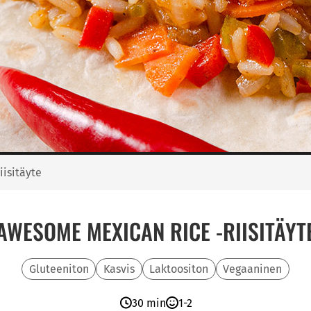
isitäyte
AWESOME MEXICAN RICE -RIISITÄYT
Gluteeniton
Kasvis
Laktoositon
Vegaaninen
30 min
1-2