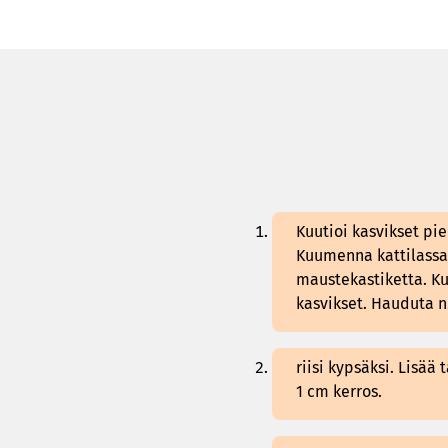
Kuutioi kasvikset pie
Kuumenna kattilassa n
maustekastiketta. Kun
kasvikset. Hauduta n.
riisi kypsäksi. Lisää 
1 cm kerros.