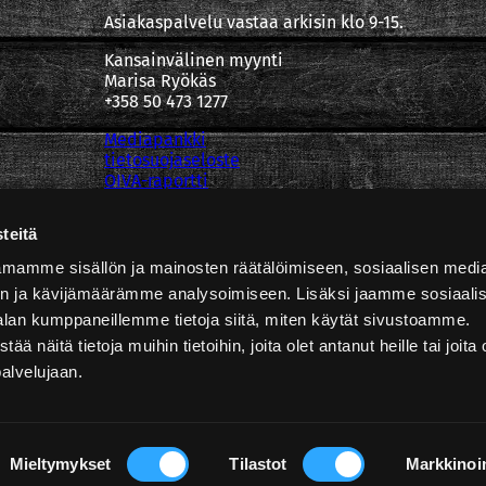
Asiakaspalvelu vastaa arkisin klo 9-15.
Kansainvälinen myynti
Marisa Ryökäs
+358 50 473 1277
Mediapankki
tietosuojaseloste
OIVA-raportti
teitä
mamme sisällön ja mainosten räätälöimiseen, sosiaalisen medi
n ja kävijämäärämme analysoimiseen. Lisäksi jaamme sosiaali
alan kumppaneillemme tietoja siitä, miten käytät sivustoamme.
näitä tietoja muihin tietoihin, joita olet antanut heille tai joita 
palvelujaan.
Copyright @ Poppamies
Mieltymykset
Tilastot
Markkinoin