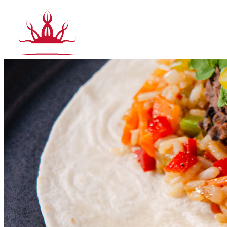
Siirry
sisältöön
T