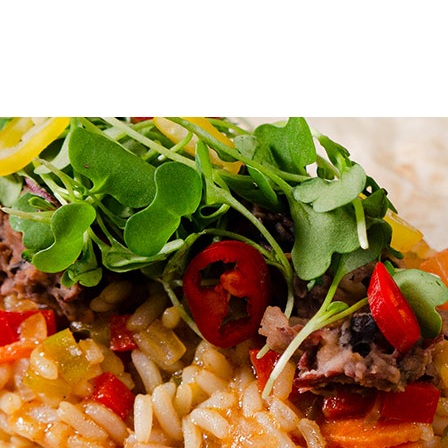
uotteet
Reseptit
Vinkit
Uutiset
Jälleenmyyjät
Amm