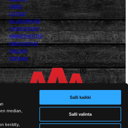
VINKIT
UUTISET
JÄLLEENMYYJÄT
YHTEYSTIEDOT
AMMATTIKEITTIÖ
FANITUOTTEET
ENGLISH
SVENSKA
Salli kaikki
an
sen median,
Salli valinta
on kerätty,