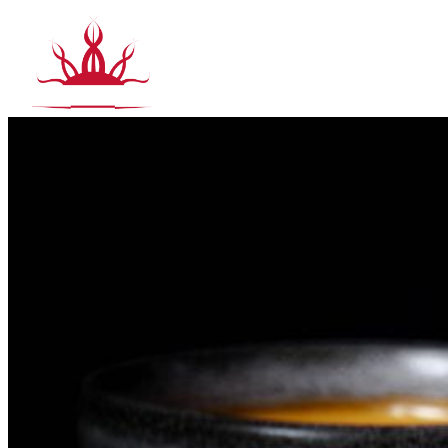
Siirry
sisältöön
T