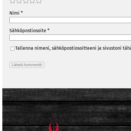
1
2
3
4
5
Nimi
*
Sähköpostiosoite
*
Tallenna nimeni, sähköpostiosoitteeni ja sivustoni t