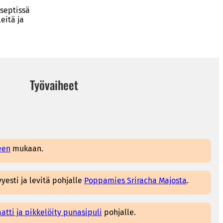
eseptissä
eitä ja
Työvaiheet
een
mukaan.
esti ja levitä pohjalle
Poppamies Sriracha Majosta
.
atti ja pikkelöity punasipuli
pohjalle.