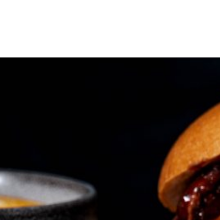
uotteet
Reseptit
Vinkit
Uutiset
Jälleenmyyjät
Amm