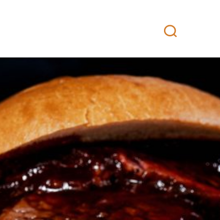
attikeittiö
Yhteystiedot
Fanituotteet