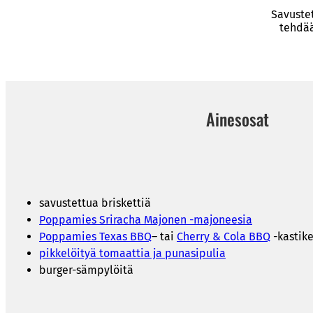
Savustet
tehdää
Ainesosat
savustettua briskettiä
Poppamies Sriracha Majonen -majoneesia
Poppamies Texas BBQ
– tai
Cherry & Cola BBQ
-kastike
pikkelöityä tomaattia ja punasipulia
burger-sämpylöitä