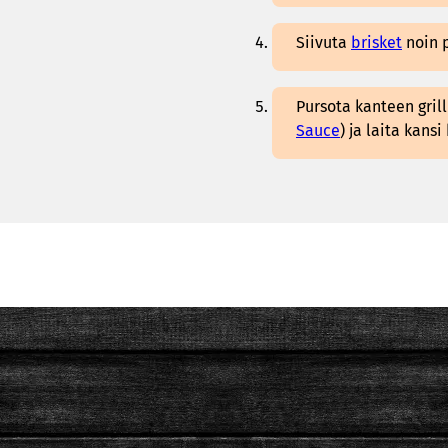
Siivuta
brisket
noin p
Pursota kanteen grill
Sauce
) ja laita kans