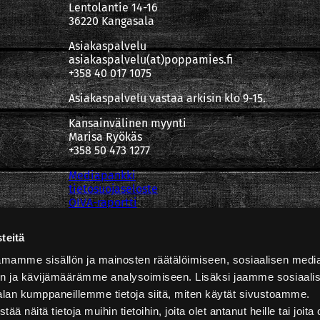
Lentolantie 14-16
36220 Kangasala
Asiakaspalvelu
asiakaspalvelu(at)poppamies.fi
+358 40 017 1075
Asiakaspalvelu vastaa arkisin klo 9-15.
Kansainvälinen myynti
Marisa Ryökäs
+358 50 473 1277
Mediapankki
tietosuojaseloste
OIVA-raportti
teitä
mamme sisällön ja mainosten räätälöimiseen, sosiaalisen medi
n ja kävijämäärämme analysoimiseen. Lisäksi jaamme sosiaali
alan kumppaneillemme tietoja siitä, miten käytät sivustoamme.
näitä tietoja muihin tietoihin, joita olet antanut heille tai joita 