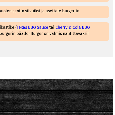
uolen sentin siivuiksi ja asettele burgeriin.
ikastike (
Texas BBQ Sauce
tai
Cherry & Cola BBQ
i burgerin päälle. Burger on valmis nautittavaksi!