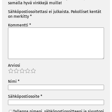
samalla hyvä vinkkejä muille!
Sähköpostiosoitettasi ei julkaista.
Pakolliset kentät
on merkitty
*
Kommentti
*
Arviosi
1
2
3
4
5
Nimi
*
Sähköpostiosoite
*
Tallenna nimeni, sähköpostiosoitteeni ja sivustoni