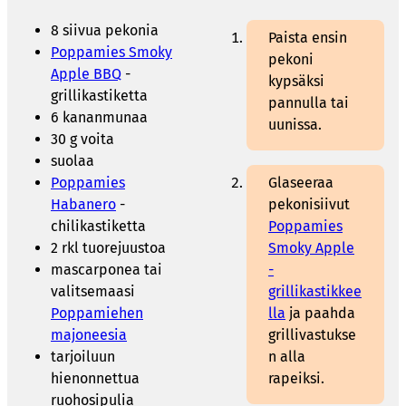
8 siivua pekonia
Paista ensin
Poppamies Smoky
pekoni
Apple BBQ
-
kypsäksi
grillikastiketta
pannulla tai
6 kananmunaa
uunissa.
30 g voita
suolaa
Poppamies
Glaseeraa
Habanero
-
pekonisiivut
chilikastiketta
Poppamies
2 rkl tuorejuustoa
Smoky Apple
mascarponea tai
-
valitsemaasi
grillikastikkee
Poppamiehen
lla
ja paahda
majoneesia
grillivastukse
tarjoiluun
n alla
hienonnettua
rapeiksi.
ruohosipulia