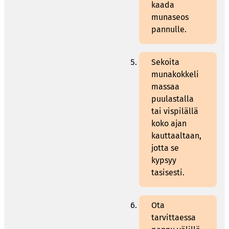
kaada
munaseos
pannulle.
Sekoita
munakokkeli
massaa
puulastalla
tai vispilällä
koko ajan
kauttaaltaan,
jotta se
kypsyy
tasisesti.
Ota
tarvittaessa