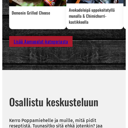
Avokadoleipä uppokeitetyllä
Demonin Grilled Cheese
H
munalla & Chimichurri-
kastikkeella
Lisää Aamupalat-kategoriasta
Osallistu keskusteluun
Kerro Poppamiehelle ja muille, mitä pidit
reseptistä. Tuunasitko sitä ehkä jotenkin? Jaa