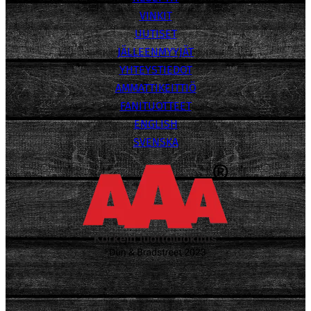
VINKIT
UUTISET
JÄLLEENMYYJÄT
YHTEYSTIEDOT
AMMATTIKEITTIÖ
FANITUOTTEET
ENGLISH
SVENSKA