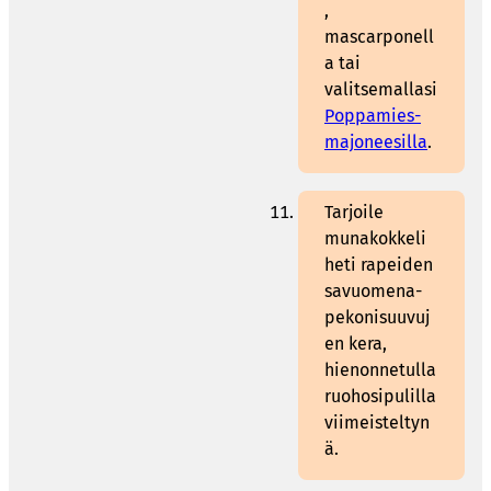
,
mascarponell
a tai
valitsemallasi
Poppamies-
majoneesilla
.
Tarjoile
munakokkeli
heti rapeiden
savuomena-
pekonisuuvuj
en kera,
hienonnetulla
ruohosipulilla
viimeisteltyn
ä.