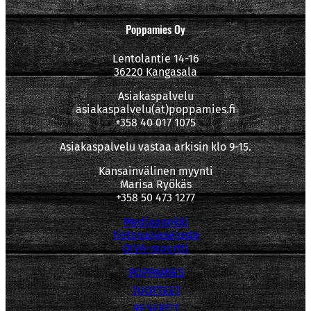
Poppamies Oy
Lentolantie 14-16
36220 Kangasala
Asiakaspalvelu
asiakaspalvelu(at)poppamies.fi
+358 40 017 1075
Asiakaspalvelu vastaa arkisin klo 9-15.
Kansainvälinen myynti
Marisa Ryökäs
+358 50 473 1277
Mediapankki
tietosuojaseloste
OIVA-raportti
POPPAMIES
TUOTTEET
RESEPTIT