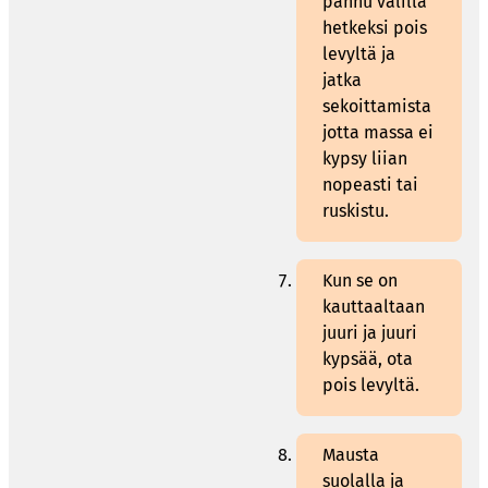
pannu välillä
hetkeksi pois
levyltä ja
jatka
sekoittamista
jotta massa ei
kypsy liian
nopeasti tai
ruskistu.
Kun se on
kauttaaltaan
juuri ja juuri
kypsää, ota
pois levyltä.
Mausta
suolalla ja