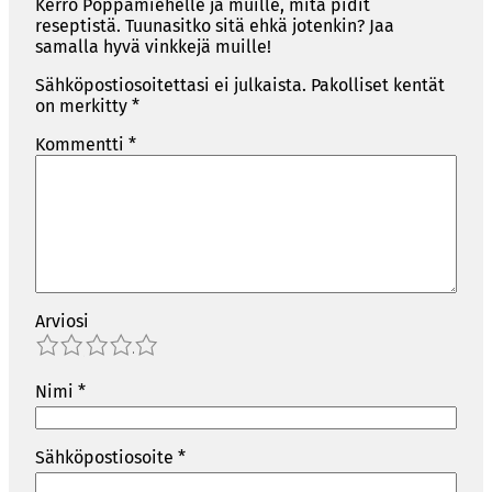
Kerro Poppamiehelle ja muille, mitä pidit
reseptistä. Tuunasitko sitä ehkä jotenkin? Jaa
samalla hyvä vinkkejä muille!
Sähköpostiosoitettasi ei julkaista.
Pakolliset kentät
on merkitty
*
Kommentti
*
Arviosi
1
2
3
4
5
Nimi
*
Sähköpostiosoite
*