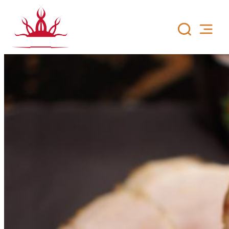
Siirry
sisältöön