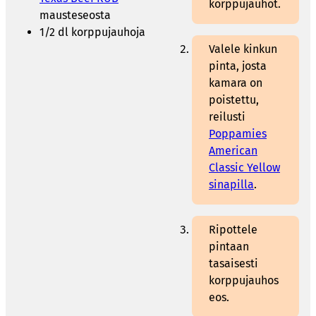
korppujauhot.
mausteseosta
1/2 dl korppujauhoja
Valele kinkun
pinta, josta
kamara on
poistettu,
reilusti
Poppamies
American
Classic Yellow
sinapilla
.
Ripottele
pintaan
tasaisesti
korppujauhos
eos.