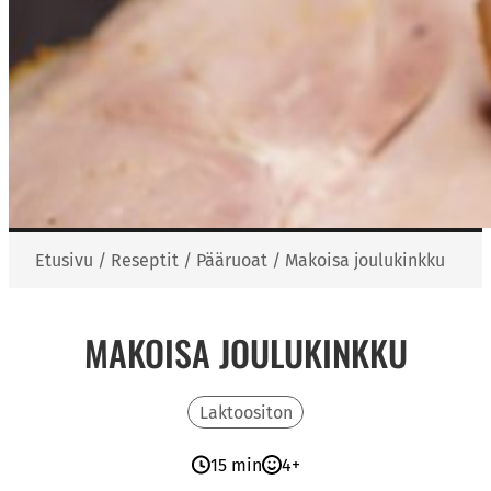
Etusivu
/
Reseptit
/
Pääruoat
/
Makoisa joulukinkku
MAKOISA JOULUKINKKU
Laktoositon
15 min
4+