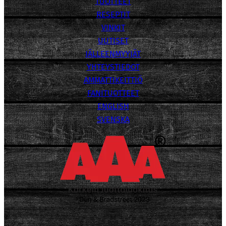
TUOTTEET
RESEPTIT
VINKIT
UUTISET
JÄLLEENMYYJÄT
YHTEYSTIEDOT
AMMATTIKEITTIÖ
FANITUOTTEET
ENGLISH
SVENSKA