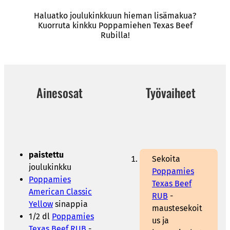
Haluatko joulukinkkuun hieman lisämakua?
Kuorruta kinkku Poppamiehen Texas Beef
Rubilla!
Ainesosat
Työvaiheet
paistettu
Sekoita
joulukinkku
Poppamies
Poppamies
Texas Beef
American Classic
RUB
-
Yellow
sinappia
maustesekoit
1/2 dl
Poppamies
us ja
Texas Beef RUB
-