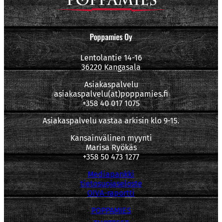
Poppamies Oy
Lentolantie 14-16
36220 Kangasala
Asiakaspalvelu
asiakaspalvelu(at)poppamies.fi
+358 40 017 1075
Asiakaspalvelu vastaa arkisin klo 9-15.
Kansainvälinen myynti
Marisa Ryökäs
+358 50 473 1277
Mediapankki
tietosuojaseloste
OIVA-raportti
POPPAMIES