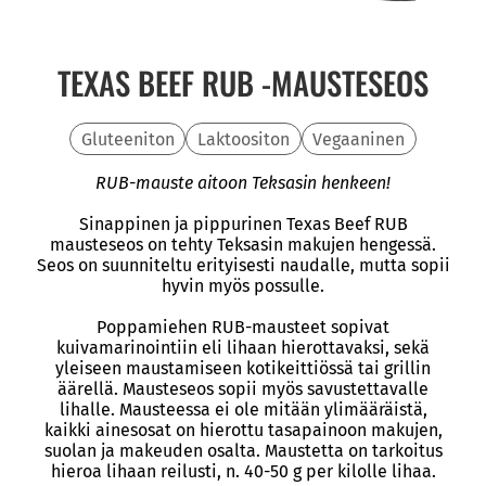
TEXAS BEEF RUB -MAUSTESEOS
Gluteeniton
Laktoositon
Vegaaninen
RUB-mauste aitoon Teksasin henkeen!
Sinappinen ja pippurinen Texas Beef RUB
mausteseos on tehty Teksasin makujen hengessä.
Seos on suunniteltu erityisesti naudalle, mutta sopii
hyvin myös possulle.
Poppamiehen RUB-mausteet sopivat
kuivamarinointiin eli lihaan hierottavaksi, sekä
yleiseen maustamiseen kotikeittiössä tai grillin
äärellä. Mausteseos sopii myös savustettavalle
lihalle. Mausteessa ei ole mitään ylimääräistä,
kaikki ainesosat on hierottu tasapainoon makujen,
suolan ja makeuden osalta. Maustetta on tarkoitus
hieroa lihaan reilusti, n. 40-50 g per kilolle lihaa.