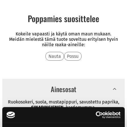
Poppamies suosittelee
Kokeile vapaasti ja käytä oman maun mukaan.
Meidän mielestä tämä tuote soveltuu erityisen hyvin
näille raaka-aineille:
Nauta
Possu
Ainesosat
Ruokosokeri, suola, mustapippuri, savustettu paprika,
SINAPINSIEMEN
, kardemumma.
Ravintosisältö