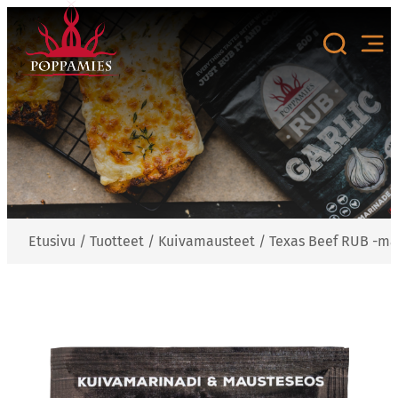
Siirry
sisältöön
Etusivu
/
Tuotteet
/
Kuivamausteet
/
Texas Beef RUB -ma