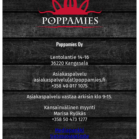
Poppamies Oy
Lentolantie 14-16
36220 Kangasala
Asiakaspalvelu
asiakaspalvelu(at)poppamies.fi
+358 40 017 1075
Asiakaspalvelu vastaa arkisin klo 9-15.
Kansainvälinen myynti
Marisa Ryökäs
+358 50 473 1277
Mediapankki
tietosuojaseloste