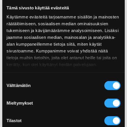
Tämä sivusto käyttää evästeitä
Ravintosisältö
per 100g
Käytämme evästeitä tarjoamamme sisällön ja mainosten
Tuotteen tiedot
räätälöimiseen, sosiaalisen median ominaisuuksien
Energiaa
1170,1kJ/277,1kcal
tukemiseen ja kävijämäärämme analysoimiseen. Lisäksi
Koko: 50 g
Rasvaa
4,9g
jaamme sosiaalisen median, mainosalan ja analytiikka-
Tulisuus: Ei tulisuutta
EAN: 06430078921282
alan kumppaneillemme tietoja siitä, miten käytät
– josta tyydyttyneitä
0,5g
Herkullisen sopivia reseptejä
sivustoamme. Kumppanimme voivat yhdistää näitä
Hiilihydraatteja
50,0g
tietoja muihin tietoihin, joita olet antanut heille tai joita on
kerätty, kun olet käyttänyt heidän palvelujaan.
Näissä resepteissä olemme käyttäneet tätä
– josta sokeria
42,2g
tuotetta.
Proteiinia
5,6g
Suostumuksen
Välttämätön
valinta
Suolaa
26,1g
Mieltymykset
Tilastot
Texas naudanlihavartaat sienillä
Rib eye tacot
C