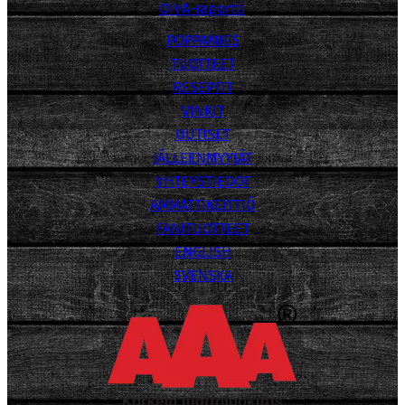
OIVA-raportti
POPPAMIES
TUOTTEET
RESEPTIT
VINKIT
UUTISET
JÄLLEENMYYJÄT
YHTEYSTIEDOT
AMMATTIKEITTIÖ
FANITUOTTEET
ENGLISH
SVENSKA