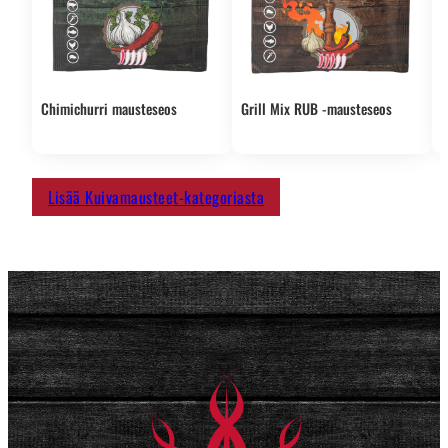
Chimichurri mausteseos
Grill Mix RUB -mausteseos
S
m
Lisää Kuivamausteet-kategoriasta