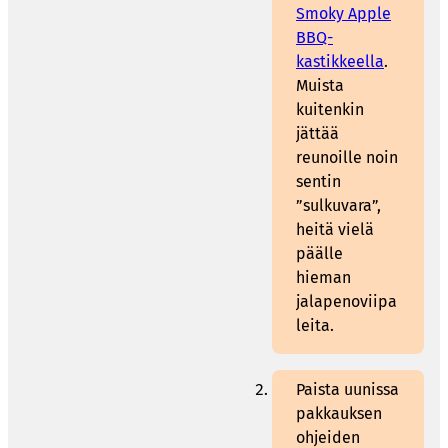
Smoky Apple
BBQ-
kastikkeella
.
Muista
kuitenkin
jättää
reunoille noin
sentin
”sulkuvara”,
heitä vielä
päälle
hieman
jalapenoviipa
leita.
Paista uunissa
pakkauksen
ohjeiden