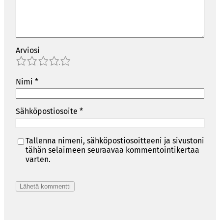
Arviosi
1
2
3
4
5
Nimi
*
Sähköpostiosoite
*
Tallenna nimeni, sähköpostiosoitteeni ja sivustoni
tähän selaimeen seuraavaa kommentointikertaa
varten.