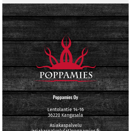
Poppamies Oy
Lentolantie 14-16
36220 Kangasala
Asiakaspalvelu
asiakaspalvelu(at)poppamies.fi