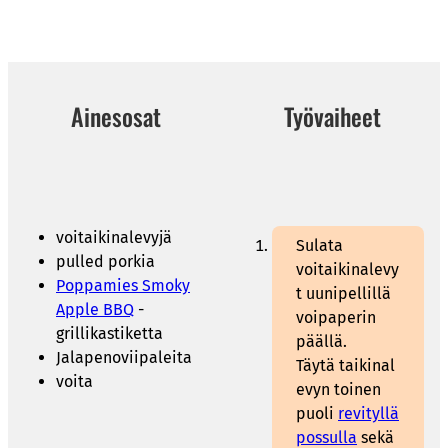
Ainesosat
Työvaiheet
voitaikinalevyjä
Sulata
pulled porkia
voitaikinalevy
Poppamies Smoky
t uunipellillä
Apple BBQ
-
voipaperin
grillikastiketta
päällä.
Jalapenoviipaleita
Täytä taikinal
voita
evyn toinen
puoli
revityllä
possulla
sekä