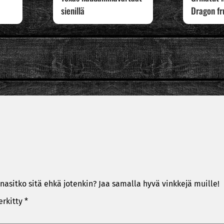
sienillä
Dragon fr
nasitko sitä ehkä jotenkin? Jaa samalla hyvä vinkkejä muille!
erkitty
*