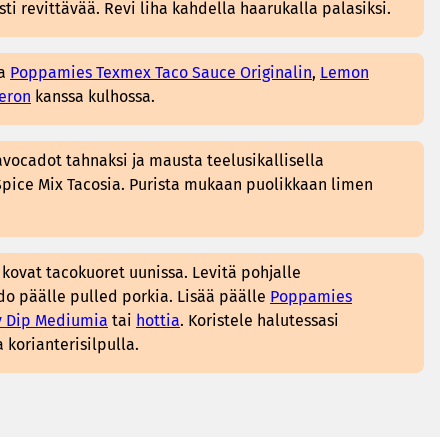
ti revittävää. Revi liha kahdella haarukalla palasiksi.
ia
Poppamies Texmex Taco Sauce Originalin
,
Lemon
eron
kanssa kulhossa.
vocadot tahnaksi ja mausta teelusikallisella
ice Mix Tacosia. Purista mukaan puolikkaan limen
 kovat tacokuoret uunissa. Levitä pohjalle
o päälle pulled porkia. Lisää päälle
Poppamies
y Dip Mediumia
tai
hottia
. Koristele halutessasi
a korianterisilpulla.