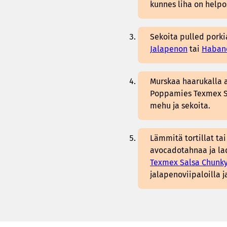
kunnes liha on helpos
Sekoita pulled pork
Jalapenon
tai
Haban
Murskaa haarukalla a
Poppamies Texmex Sp
mehu ja sekoita.
Lämmitä tortillat tai
avocadotahnaa ja lad
Texmex Salsa Chunk
jalapenoviipaloilla j