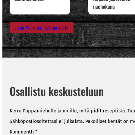
nachokana
Lisää Pääruoat-kategoriasta
Osallistu keskusteluun
Kerro Poppamiehelle ja muille, mitä pidit reseptistä. Tuu
Sähköpostiosoitettasi ei julkaista.
Pakolliset kentät on m
Kommentti
*