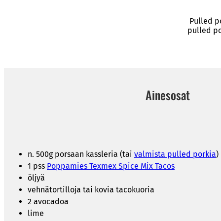
Pulled p
pulled po
Ainesosat
n. 500g porsaan kassleria (tai
valmista pulled porkia
)
1 pss
Poppamies Texmex Spice Mix Tacos
öljyä
vehnätortilloja tai kovia tacokuoria
2 avocadoa
lime