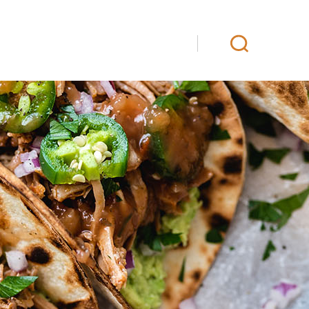
iö
Yhteystiedot
Fanituotteet
EN
SV