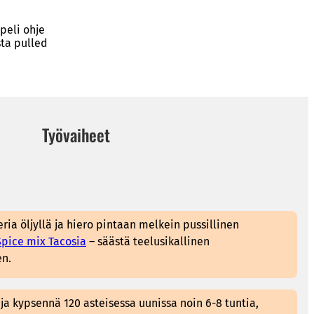
peli ohje
sta pulled
Työvaiheet
ria öljyllä ja hiero pintaan melkein pussillinen
pice mix Tacosia
– säästä teelusikallinen
n.
a ja kypsennä 120 asteisessa uunissa noin 6-8 tuntia,